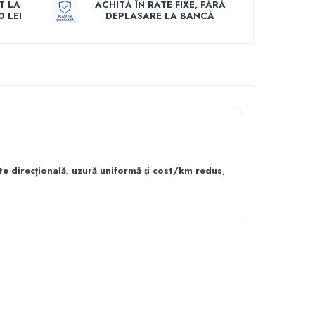
T LA
ACHITĂ ÎN RATE FIXE, FĂRĂ
 LEI
DEPLASARE LA BANCĂ
te direcțională
,
uzură uniformă
și
cost/km redus
,