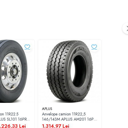
istică, inclusiv în
condiții de iarnă
.
-3%
APLUS
APLUS
on 11R22.5
Anvelope camion 11R22,5
Anvelope c
146/143M APLUS AM201 16PR
146/143J AP
TL
TL
.226,33 Lei
1.314,97 Lei
1.443,10 L