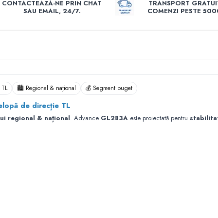
CONTACTEAZĂ-NE PRIN CHAT
TRANSPORT GRATUI
SAU EMAIL, 24/7.
COMENZI PESTE 5000
 TL
🏙️ Regional & național
💰 Segment buget
opă de direcție TL
ui regional & național
. Advance
GL283A
este proiectată pentru
stabilita
i de iarnă)