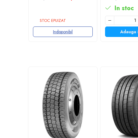
3PMSF
Profil Tractiune
In stoc
Semi-remorca
STOC EPUIZAT
295/55R22.5
Profil Tractiune
Indisponibil
Adauga 
295/60R22.5
Profil directie
Profil Tractiune
295/80R22.5
Profil directie
On off santier & forestier
Regional & Autostrada
Profil Tractiune
Autostrada
On off santier & forestier
Regional & Autostrada
305/70R19.5