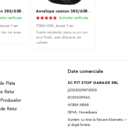
Anvelope camion 385/65R22.5 164K LEAO KTS300 24PR TL
Anvelope camion 385/65R22.5 164K GITI GAM851 TL 3PMSF GITI
itie verificata
Achizitie verificata
Acum 1 an
TINU ION,
Acum 1 an
 dar vei avea
Foarte rezistente, pana acum am
avut Pirelli, este diferenta de
calitate
Date comerciale
e Plata
SC PIT STOP GARAGE SRL
J2025039875005
de Retur
RO51909960
 Produselor
HORIA NR68
 de Retur
DEVA, Hunedoara
Suntem cu tine la fiecare kilometru – 
și după livrare.