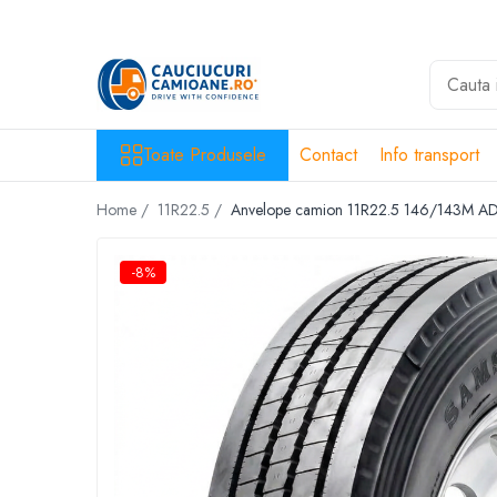
Toate Produsele
10R22.5
Directie
Toate Produsele
Contact
Info transport
Tractiune
Home /
11R22.5 /
Anvelope camion 11R22.5 146/143M 
11R22.5
Profil directie
-8%
Profil Tractiune
12R22.5
Profil directie
Profil Tractiune
13R22.5
Profil directie
Profil Tractiune