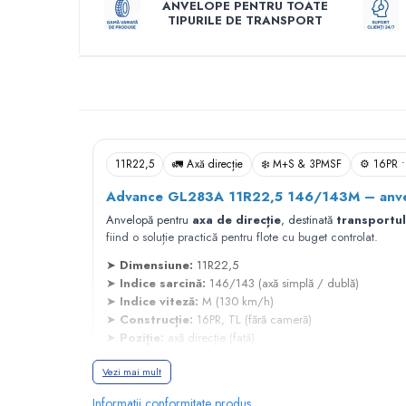
ANVELOPE PENTRU TOATE
TIPURILE DE TRANSPORT
Profil Tractiune
Semi-remorca
Descriere
245/70R17.5
Profil directie
Profil Tractiune
Semi-remorca
11R22,5
🚛 Axă direcție
❄️ M+S & 3PMSF
⚙️ 16PR •
225/70R19.5
Advance GL283A 11R22,5 146/143M – anvel
245/70R19.5
Anvelopă pentru
axa de direcție
, destinată
transportul
Profil directie
fiind o soluție practică pentru flote cu buget controlat.
Profil Tractiune
➤
Dimensiune:
11R22,5
➤
Indice sarcină:
146/143 (axă simplă / dublă)
Semi-remorca
➤
Indice viteză:
M (130 km/h)
255/70R22.5
➤
Construcție:
16PR, TL (fără cameră)
➤
Poziție:
axă direcție (față)
Directie
➤
Aplicație:
transport regional & național
Tractiune
Vezi mai mult
➤
Marcaj iarnă:
M+S și 3PMSF (pentru utilizare în condiți
➤
Produs:
anvelopă nouă, segment buget
265/70R17.5
Informatii conformitate produs