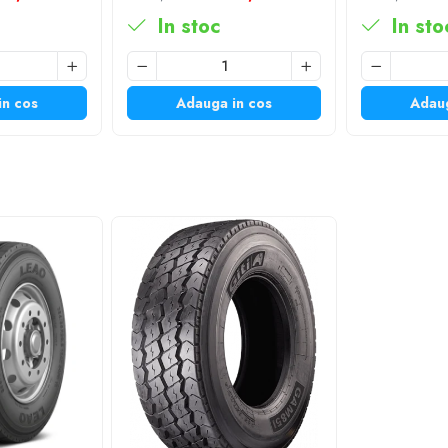
In stoc
In sto
in cos
Adauga in cos
Adaug