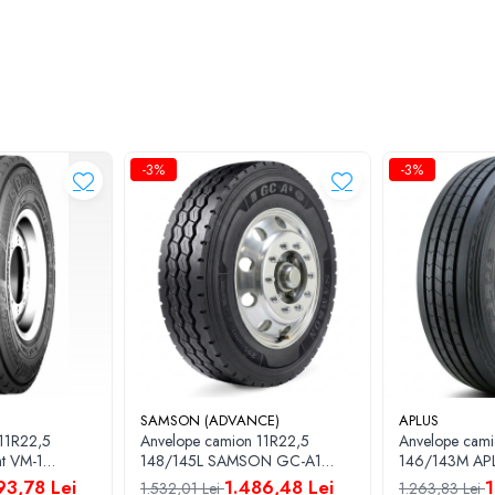
lizate pe
axa față (direcție)
, în aplicații de transport regional, distribuție și log
-3%
-3%
SAMSON (ADVANCE)
APLUS
11R22,5
Anvelope camion 11R22,5
Anvelope cami
t VM-1
148/145L SAMSON GC-A1
146/143M APLUS SL101 16PR
18PR M+S; 3PMSF
TL
93,78 Lei
1.486,48 Lei
1
1.532,01 Lei
1.263,83 Lei