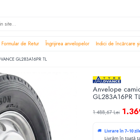
Formular de Retur
Îngrijirea anvelopelor
Indici de încărcare și
ADVANCE GL283A16PR TL
Anvelope cam
GL283A16PR T
1.36
1.488,67 Lei
🚚
Livrare în
7–10 zi
Livrăm în toată ț