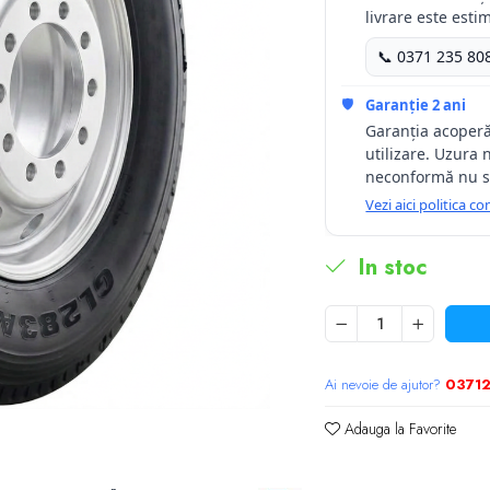
livrare este estim
📞 0371 235 80
🛡️
Garanție 2 ani
Garanția acoperă
utilizare. Uzura 
neconformă nu s
Vezi aici politica 
In stoc
Ai nevoie de ajutor?
0371
Adauga la Favorite