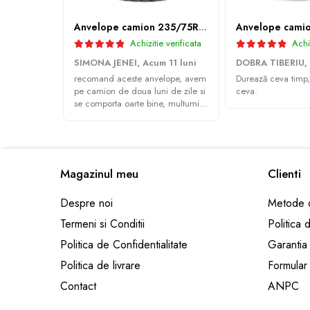
Profil directie
Anvelope camion 235/75R17.5 143/141J(144F) Westlake WDA2 TL M+S 3PMSF
315/60R22.5
Achizitie verificata
Achiz
Profil directie
SIMONA JENEI,
Acum 11 luni
DOBRA TIBERIU,
Autostrada
recomand aceste anvelope, avem
Durează ceva timp,
Regional & Autostrada
pe camion de doua luni de zile si
ceva.
se comporta oarte bine, multumim
Profil Tractiune
Andrei pentru recomandare
Autostrada
Regional & Autostrada
315/70R22.5
Magazinul meu
Clienti
Profil directie
Despre noi
Metode d
Profil Tractiune
Termeni si Conditii
Politica 
315/80R22.5
Politica de Confidentialitate
Garantia
Profil directie
Politica de livrare
Formular
Autostrada
On off santier & forestier
Contact
ANPC
Regional & Autostrada