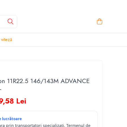
 viteză
ion 11R22.5 146/143M ADVANCE
L
9,58 Lei
le lucrătoare
ara prin transportatori specializați. Termenul de