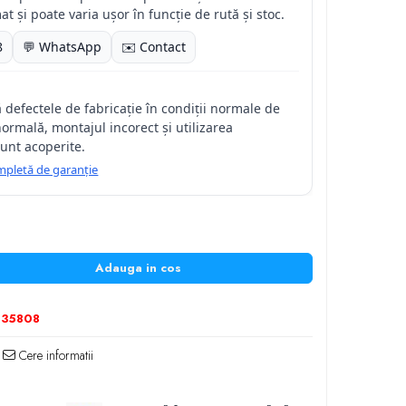
at și poate varia ușor în funcție de rută și stoc.
8
💬 WhatsApp
✉️ Contact
 defectele de fabricație în condiții normale de
normală, montajul incorect și utilizarea
unt acoperite.
completă de garanție
Adauga in cos
235808
Cere informatii