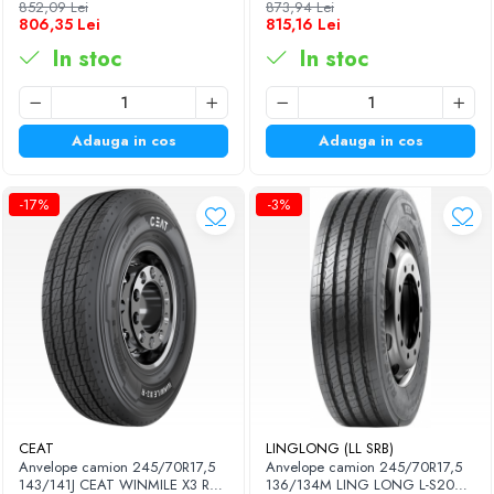
TL M+S 3PMSF
TL M+S 3PMSF
852,09 Lei
873,94 Lei
806,35 Lei
815,16 Lei
In stoc
In stoc
Adauga in cos
Adauga in cos
-17%
-3%
CEAT
LINGLONG (LL SRB)
Anvelope camion 245/70R17,5
Anvelope camion 245/70R17,5
143/141J CEAT WINMILE X3 R
136/134M LING LONG L-S20