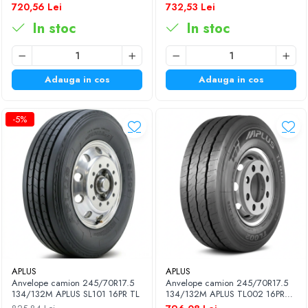
MASTER GAR60 M+S 3PMSF
MASTER GAR60 M+S 3PMSF
720,56 Lei
732,53 Lei
16PR TL
18PR TL
In stoc
In stoc
Adauga in cos
Adauga in cos
-5%
APLUS
APLUS
Anvelope camion 245/70R17.5
Anvelope camion 245/70R17.5
134/132M APLUS SL101 16PR TL
134/132M APLUS TL002 16PR
TL