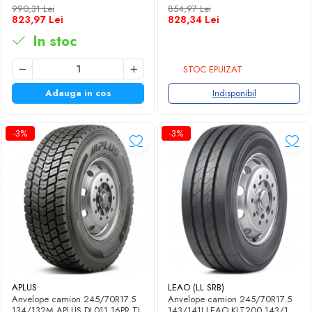
16PR TL
16PR TL M+S 3PMSF
990,31 Lei
854,97 Lei
823,97 Lei
828,34 Lei
In stoc
STOC EPUIZAT
Adauga in cos
Indisponibil
-3%
-3%
APLUS
LEAO (LL SRB)
Anvelope camion 245/70R17.5
Anvelope camion 245/70R17.5
134/132M APLUS DL011 16PR TL
143/141J LEAO KLT200 143/141J