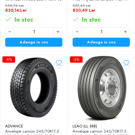
18PR TL
854,76 Lei
857,43 Lei
830,14 Lei
830,49 Lei
In stoc
In stoc
Adauga in cos
Adauga in cos
-8%
-3%
ADVANCE
LEAO (LL SRB)
Anvelope camion 245/70R17,5
Anvelope camion 245/70R17.5