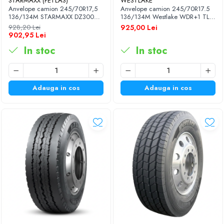
STARMAXX (PETLAS)
WESTLAKE
Anvelope camion 245/70R17,5
Anvelope camion 245/70R17.5
136/134M STARMAXX DZ300
136/134M Westlake WDR+1 TL
18PR TL M+S 3PMSF
M+S 3PMSF
928,20 Lei
925,00 Lei
902,95 Lei
In stoc
In stoc
Adauga in cos
Adauga in cos