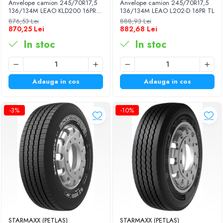
Anvelope camion 245/70R17,5
Anvelope camion 245/70R17,5
136/134M LEAO KLD200 16PR
136/134M LEAO L202-D 16PR TL
TL
876,53 Lei
888,93 Lei
870,25 Lei
882,68 Lei
In stoc
In stoc
Adauga in cos
Adauga in cos
-3%
-10%
STARMAXX (PETLAS)
STARMAXX (PETLAS)