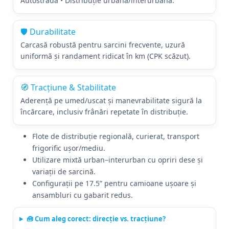
Autostradă • Distribuție urbană/interurbană.
🛡️ Durabilitate
Carcasă robustă pentru sarcini frecvente, uzură
uniformă și randament ridicat în km (CPK scăzut).
🧭 Tracțiune & Stabilitate
Aderență pe umed/uscat și manevrabilitate sigură la
încărcare, inclusiv frânări repetate în distribuție.
Flote de distribuție regională, curierat, transport
frigorific ușor/mediu.
Utilizare mixtă urban–interurban cu opriri dese și
variații de sarcină.
Configurații pe 17.5” pentru camioane ușoare și
ansambluri cu gabarit redus.
🧰 Cum aleg corect: direcție vs. tracțiune?