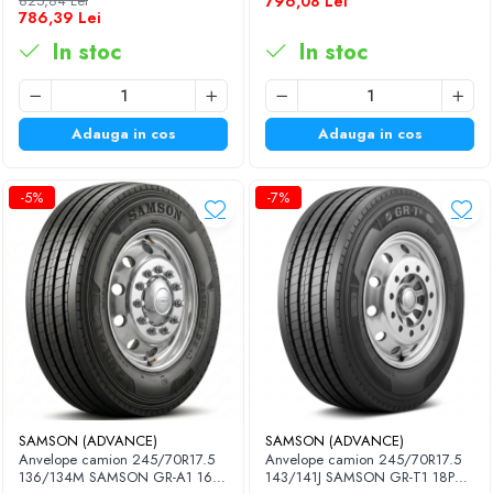
825,84 Lei
796,08 Lei
786,39 Lei
In stoc
In stoc
Adauga in cos
Adauga in cos
-5%
-7%
SAMSON (ADVANCE)
SAMSON (ADVANCE)
Anvelope camion 245/70R17.5
Anvelope camion 245/70R17.5
136/134M SAMSON GR-A1 16PR
143/141J SAMSON GR-T1 18PR