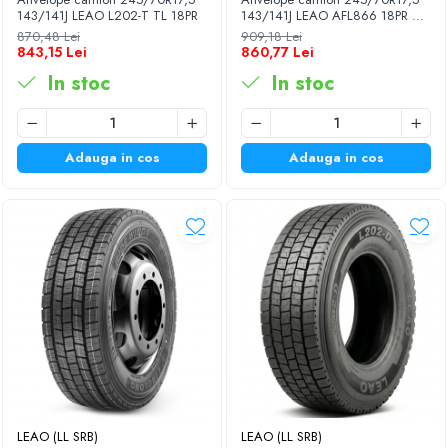
143/141J LEAO L202-T TL 18PR
143/141J LEAO AFL866 18PR TL
M+S 3PMSF
870,48 Lei
909,18 Lei
843,15 Lei
860,77 Lei
In stoc
In stoc
Adauga in cos
Adauga in cos
LEAO (LL SRB)
LEAO (LL SRB)