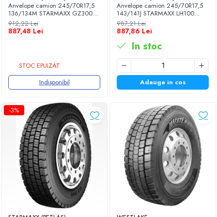
Anvelope camion 245/70R17,5
Anvelope camion 245/70R17,5
136/134M STARMAXX GZ300
143/141J STARMAXX LH100
18PR TL M+S 3PMSF
16PR TL M+S 3PMSF
912,22 Lei
987,21 Lei
887,48 Lei
887,86 Lei
In stoc
STOC EPUIZAT
Indisponibil
Adauga in cos
-3%