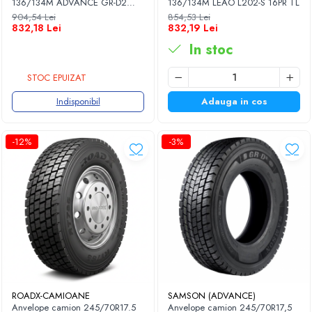
136/134M ADVANCE GR-D2
136/134M LEAO L202-S 16PR TL
16PR TL
904,54 Lei
854,53 Lei
832,18 Lei
832,19 Lei
In stoc
STOC EPUIZAT
Indisponibil
Adauga in cos
-12%
-3%
ROADX-CAMIOANE
SAMSON (ADVANCE)
Anvelope camion 245/70R17.5
Anvelope camion 245/70R17,5