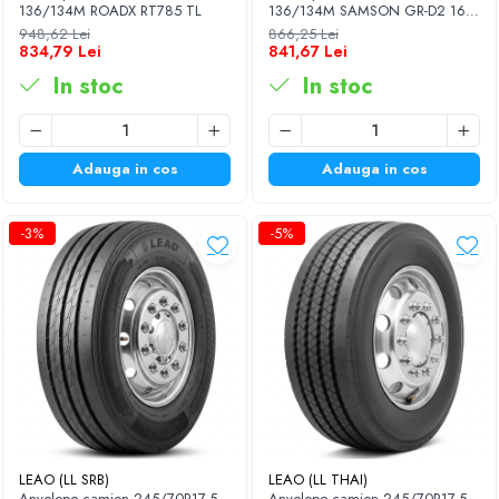
136/134M ROADX RT785 TL
136/134M SAMSON GR-D2 16PR
TL M+S; 3PMSF
948,62 Lei
866,25 Lei
834,79 Lei
841,67 Lei
In stoc
In stoc
Adauga in cos
Adauga in cos
-3%
-5%
LEAO (LL SRB)
LEAO (LL THAI)
Anvelope camion 245/70R17,5
Anvelope camion 245/70R17,5