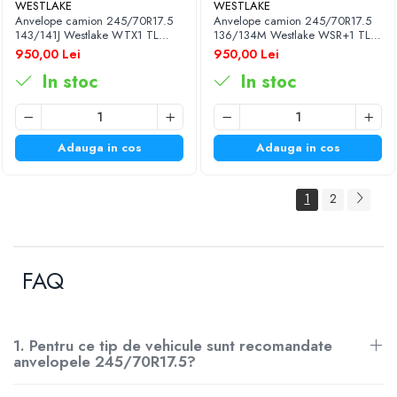
WESTLAKE
WESTLAKE
Anvelope camion 245/70R17.5
Anvelope camion 245/70R17.5
143/141J Westlake WTX1 TL
136/134M Westlake WSR+1 TL
M+S 3PMSF
M+S 3PMSF
950,00 Lei
950,00 Lei
In stoc
In stoc
Adauga in cos
Adauga in cos
1
2
FAQ
1. Pentru ce tip de vehicule sunt recomandate
anvelopele 245/70R17.5?