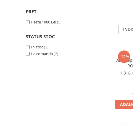
205/65R17.5
Semi-remorca
PRET
205/75R17.5
Peste 1000 Lei
(5)
Profil directie
INDI
STATUS STOC
Profil Tractiune
9.5R17.5
In stoc
(3)
La comanda
(2)
215/75R17.5
-12%
Anvelop
Profil directie
Profil Tractiune
1.316,
Semi-remorca
225/75R17.5
Profil directie
ADAUG
Profil Tractiune
225/75R19.5
235/75R17.5
Profil directie