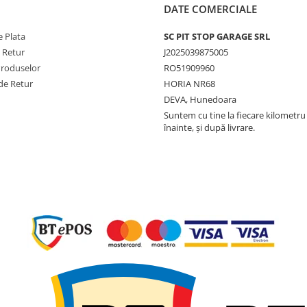
DATE COMERCIALE
 Plata
SC PIT STOP GARAGE SRL
e Retur
J2025039875005
Produselor
RO51909960
de Retur
HORIA NR68
DEVA, Hunedoara
Suntem cu tine la fiecare kilometru 
înainte, și după livrare.