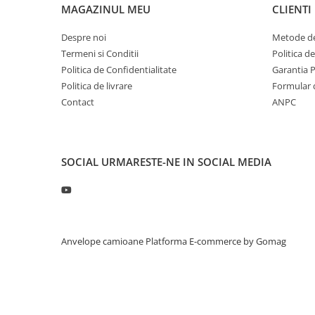
MAGAZINUL MEU
CLIENTI
Profil directie
Profil Tractiune
Despre noi
Metode de
Termeni si Conditii
Politica d
265/70R19.5
Politica de Confidentialitate
Garantia 
Profil directie
Politica de livrare
Formular 
Profil Tractiune
Contact
ANPC
Semi-remorca
275/70R22.5
Profil directie
SOCIAL
URMARESTE-NE IN SOCIAL MEDIA
Profil Tractiune
Semi-remorca
275/80R22.5
Profil directie
Anvelope camioane
Platforma E-commerce by Gomag
Profil Tractiune
285/70R19.5
Profil directie