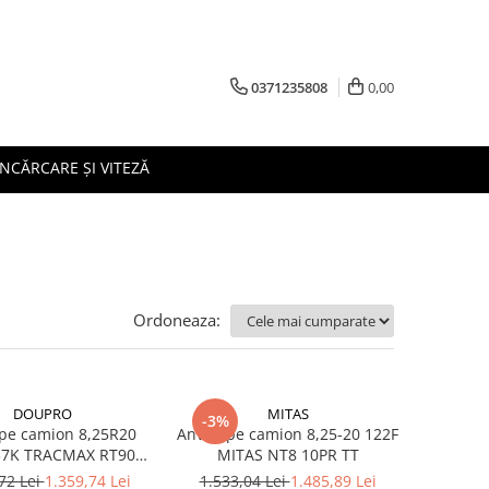
0371235808
0,00
ÎNCĂRCARE ȘI VITEZĂ
Ordoneaza:
DOUPRO
MITAS
-3%
pe camion 8,25R20
Anvelope camion 8,25-20 122F
X RT901
MITAS NT8 10PR TT
(SET) TT
72 Lei
1.359,74 Lei
1.533,04 Lei
1.485,89 Lei