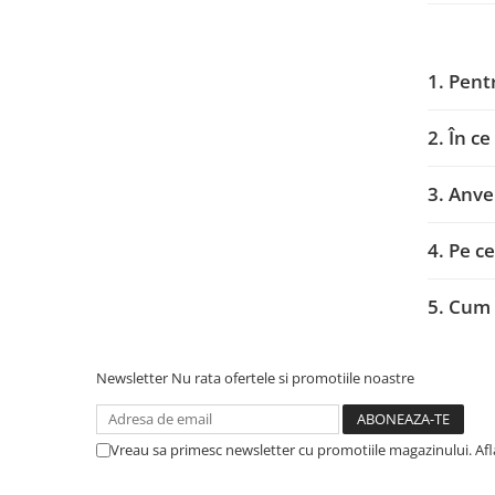
Profil Tractiune
Semi-remorca
1. Pent
245/70R17.5
Profil directie
2. În ce
Profil Tractiune
3. Anve
Semi-remorca
225/70R19.5
4. Pe c
245/70R19.5
Profil directie
5. Cum 
Profil Tractiune
Semi-remorca
Newsletter
Nu rata ofertele si promotiile noastre
255/70R22.5
Directie
Vreau sa primesc newsletter cu promotiile magazinului. Af
Tractiune
265/70R17.5