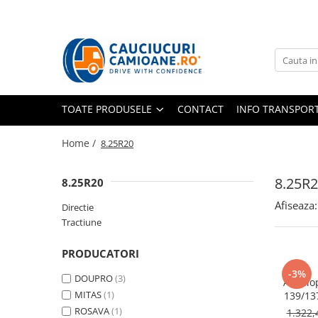
Toate Produsele
10R22.5
Directie
TOATE PRODUSELE
CONTACT
INFO TRANSPOR
Tractiune
11R22.5
Home /
8.25R20
Profil directie
Profil Tractiune
8.25R
8.25R20
12R22.5
Afiseaza:
Directie
Profil directie
Tractiune
Profil Tractiune
PRODUCATORI
13R22.5
-3%
DOUPRO
(3)
Anvelo
Profil directie
MITAS
(1)
139/1
Profil Tractiune
16P
ROSAVA
(1)
1.322,