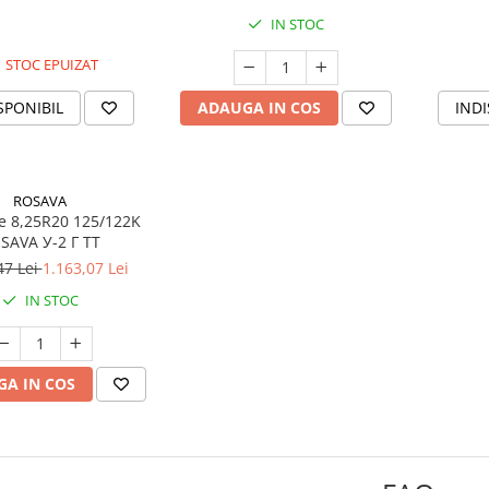
IN STOC
STOC EPUIZAT
SPONIBIL
ADAUGA IN COS
INDI
ROSAVA
e 8,25R20 125/122K
ROSAVA У-2 Г TT
47 Lei
1.163,07 Lei
IN STOC
A IN COS