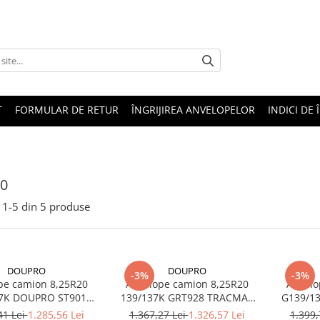
T
FORMULAR DE RETUR
ÎNGRIJIREA ANVELOPELOR
INDICI DE 
20
1-
5
din
5
produse
DOUPRO
DOUPRO
-3%
-3%
pe camion 8,25R20
Anvelope camion 8,25R20
Anvelo
37K DOUPRO ST901
139/137K GRT928 TRACMAX
G139/137K TRACMA
R TT (SET) M+S
(SET) TT
41 Lei
1.285,56 Lei
1.367,27 Lei
1.326,57 Lei
1.399,