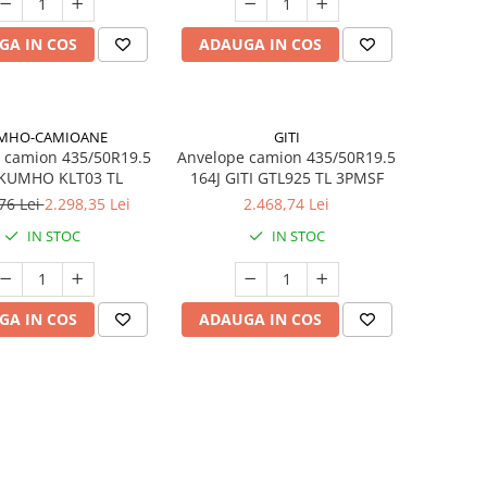
GA IN COS
ADAUGA IN COS
MHO-CAMIOANE
GITI
 camion 435/50R19.5
Anvelope camion 435/50R19.5
 KUMHO KLT03 TL
164J GITI GTL925 TL 3PMSF
76 Lei
2.298,35 Lei
2.468,74 Lei
IN STOC
IN STOC
GA IN COS
ADAUGA IN COS