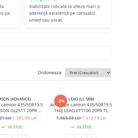
la
Stabilitate ridicată la viteze mari și
ens pe
aderență excelentă pe carosabil
umed sau uscat.
Ordoneaza:
MSON (ADVANCE)
LEAO (LL SRB)
-3%
 camion 435/50R19,5
Anvelope camion 435/50R19,5
N GL251T 20PR TL
160J LEAO ETT100 20PR TL
M+S 3PMSF
21 Lei
1.585,98 Lei
1.663,03 Lei
1.613,14 Lei
IN STOC
IN STOC