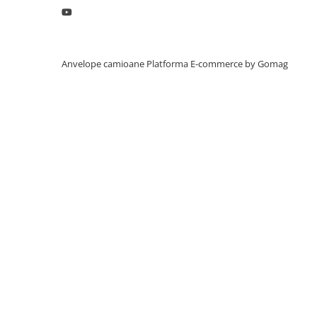
Profil directie
315/60R22.5
Profil directie
Anvelope camioane
Platforma E-commerce by Gomag
Autostrada
Regional & Autostrada
Profil Tractiune
Autostrada
Regional & Autostrada
315/70R22.5
Profil directie
Profil Tractiune
315/80R22.5
Profil directie
Autostrada
On off santier & forestier
Regional & Autostrada