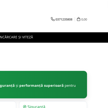
0371235808
0,00
ÎNCĂRCARE ȘI VITEZĂ
iguranță
și
performanță superioară
pentru
🧭 Siguranță