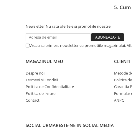
Profil Tractiune
5. Cum 
Semi-remorca
295/55R22.5
Newsletter
Nu rata ofertele si promotiile noastre
Profil Tractiune
295/60R22.5
Vreau sa primesc newsletter cu promotiile magazinului. Af
Profil directie
Profil Tractiune
MAGAZINUL MEU
CLIENTI
295/80R22.5
Profil directie
Despre noi
Metode de
Termeni si Conditii
Politica d
On off santier & forestier
Politica de Confidentialitate
Garantia 
Regional & Autostrada
Politica de livrare
Formular 
Profil Tractiune
Contact
ANPC
Autostrada
On off santier & forestier
Regional & Autostrada
SOCIAL
URMARESTE-NE IN SOCIAL MEDIA
305/70R19.5