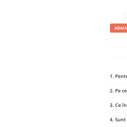
Profil directie
Profil Tractiune
265/70R19.5
ADAUG
Profil directie
Profil Tractiune
Semi-remorca
275/70R22.5
Profil directie
Profil Tractiune
1. Pent
Semi-remorca
275/80R22.5
2. Pe c
Profil directie
3. Ce 
Profil Tractiune
285/70R19.5
4. Sunt
Profil directie