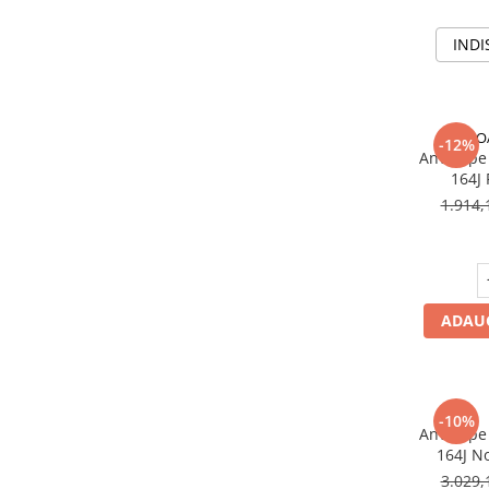
Profil Tractiune
INDI
Semi-remorca
245/70R17.5
Profil directie
RO
-12%
Profil Tractiune
Anvelope
164J
Semi-remorca
1.914,
225/70R19.5
245/70R19.5
Profil directie
Profil Tractiune
ADAUG
Semi-remorca
255/70R22.5
Directie
-10%
Anvelope
Tractiune
164J No
Tru
265/70R17.5
3.029,