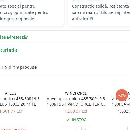
tate special pentru
Construcție solidă, rezistentă 
morci, optimizate pentru
sarcini mari și kilometraj int
lungi și regionale.
autostradă.
i se adresează?
aturi utile
1-
9
din
9
produse
APLUS
WINDFORCE
SA
-3%
 camion 435/50R19.5
Anvelope camion 435/50R19.5
Anvelope
160J APLUS TL003 20PR TL
160J/156K WINDFORCE TERRA
160J SAMSO
MASTER GTL30 M+S 3PMSF
1.501,77 Lei
1.550,31 Lei
1.632,
20PR TL
IN STOC