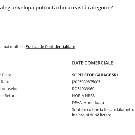
aleg anvelopa potrivită din această categorie?
la mai multe in
Politica de Confidentialitate
DATE COMERCIALE
 Plata
SC PIT STOP GARAGE SRL
e Retur
J2025039875005
Produselor
RO51909960
de Retur
HORIA NR68
DEVA, Hunedoara
Suntem cu tine la fiecare kilometru 
înainte, și după livrare.