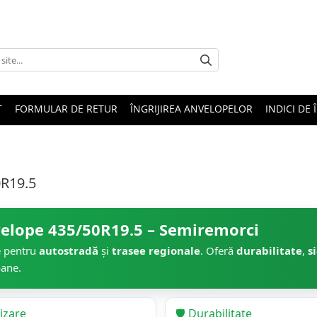
T
FORMULAR DE RETUR
ÎNGRIJIREA ANVELOPELOR
INDICI DE 
0R19.5
elope 435/50R19.5 – Semiremorci
e pentru
autostradă
și
trasee regionale
. Oferă
durabilitate
,
s
ane.
lizare
🛡️ Durabilitate