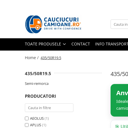
Toate Produsele
10R22.5
Directie
TOATE PRODUSELE
CONTACT
INFO TRANSPOR
Tractiune
11R22.5
Home /
435/50R19.5
Profil directie
Profil Tractiune
435/5
435/50R19.5
12R22.5
Semi-remorca
Profil directie
Anv
PRODUCATORI
Profil Tractiune
Ideal
13R22.5
camio
Profil directie
AEOLUS
(1)
Profil Tractiune
APLUS
(1)
🎯 Uti