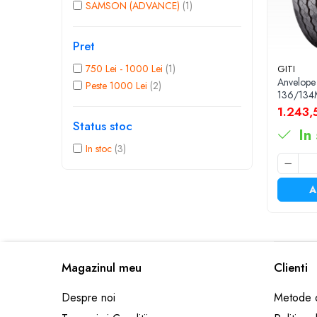
SAMSON (ADVANCE)
(1)
205/65R17.5
Semi-remorca
Pret
205/75R17.5
Profil directie
750 Lei - 1000 Lei
(1)
GITI
Anvelope
Peste 1000 Lei
(2)
Profil Tractiune
136/134
16PR M+
1.243,5
9.5R17.5
Status stoc
215/75R17.5
In 
Profil directie
In stoc
(3)
Profil Tractiune
A
Semi-remorca
225/75R17.5
Profil directie
Profil Tractiune
Magazinul meu
Clienti
225/75R19.5
235/75R17.5
Despre noi
Metode d
Profil directie