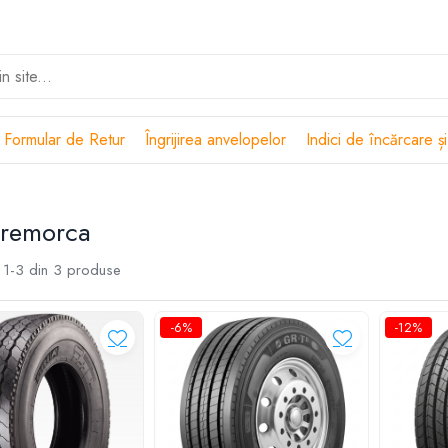
Formular de Retur
Îngrijirea anvelopelor
Indici de încărcare și
-remorca
1-
3
din
3
produse
-6%
-12%