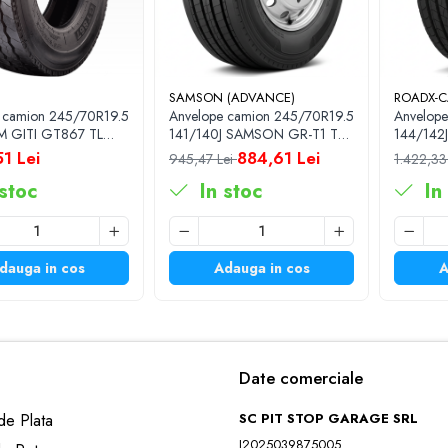
SAMSON (ADVANCE)
ROADX-
 camion 245/70R19.5
Anvelope camion 245/70R19.5
Anvelop
M GITI GT867 TL
141/140J SAMSON GR-T1 TL
144/142
S 3PMSF
18PR M+S 3PMSF
1 Lei
884,61 Lei
945,47 Lei
1.422,33
stoc
In stoc
In
dauga in cos
Adauga in cos
A
Date comerciale
e Plata
SC PIT STOP GARAGE SRL
J2025039875005