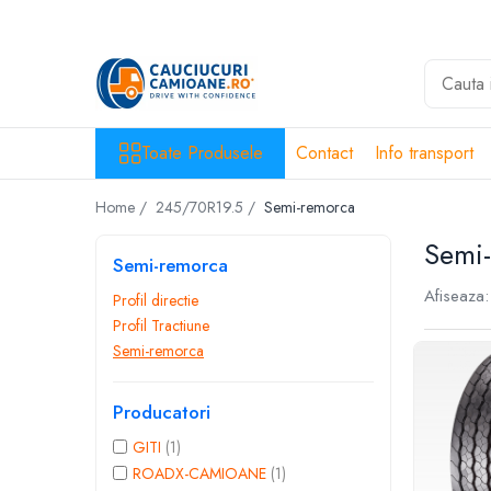
Toate Produsele
10R22.5
Directie
Toate Produsele
Contact
Info transport
Tractiune
Home /
245/70R19.5 /
Semi-remorca
11R22.5
Profil directie
Semi
Semi-remorca
Profil Tractiune
Afiseaza:
Profil directie
12R22.5
Profil Tractiune
Profil directie
Semi-remorca
Profil Tractiune
13R22.5
Producatori
Profil directie
GITI
(1)
Profil Tractiune
ROADX-CAMIOANE
(1)