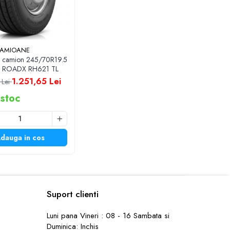
CAMIOANE
e camion 245/70R19.5
J ROADX RH621 TL
1.251,65 Lei
 Lei
 stoc
dauga in cos
Suport clienti
Luni pana Vineri : 08 - 16 Sambata si
Duminica: Inchis