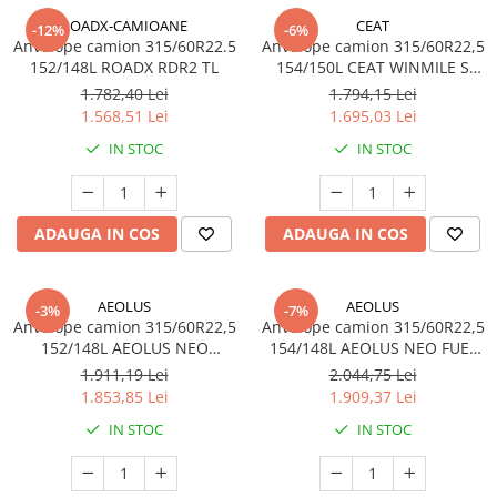
ROADX-CAMIOANE
CEAT
-12%
-6%
Anvelope camion 315/60R22.5
Anvelope camion 315/60R22,5
152/148L ROADX RDR2 TL
154/150L CEAT WINMILE S
20PR TL
1.782,40 Lei
1.794,15 Lei
1.568,51 Lei
1.695,03 Lei
IN STOC
IN STOC
ADAUGA IN COS
ADAUGA IN COS
AEOLUS
AEOLUS
-3%
-7%
Anvelope camion 315/60R22,5
Anvelope camion 315/60R22,5
152/148L AEOLUS NEO
154/148L AEOLUS NEO FUEL
ALLROADS D+ 20PR TL
S+ 20PR TL
1.911,19 Lei
2.044,75 Lei
1.853,85 Lei
1.909,37 Lei
IN STOC
IN STOC