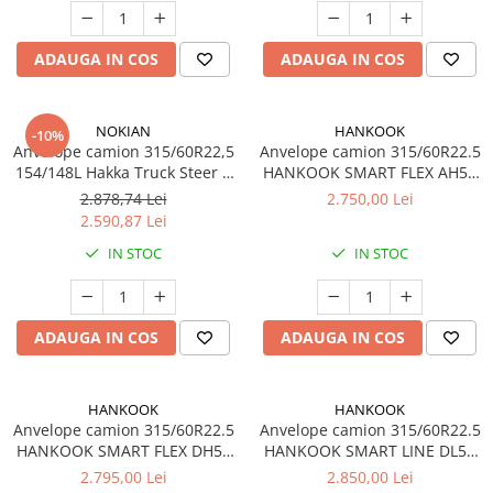
ADAUGA IN COS
ADAUGA IN COS
NOKIAN
HANKOOK
-10%
Anvelope camion 315/60R22,5
Anvelope camion 315/60R22.5
154/148L Hakka Truck Steer 2
HANKOOK SMART FLEX AH51
TL
154/148L 20PR TL M+S 3PMSF
2.878,74 Lei
2.750,00 Lei
2.590,87 Lei
IN STOC
IN STOC
ADAUGA IN COS
ADAUGA IN COS
HANKOOK
HANKOOK
Anvelope camion 315/60R22.5
Anvelope camion 315/60R22.5
HANKOOK SMART FLEX DH51
HANKOOK SMART LINE DL50
152/148L TL M+S 3PMSF
152/148L 18PR TL M+S 3PMSF
2.795,00 Lei
2.850,00 Lei