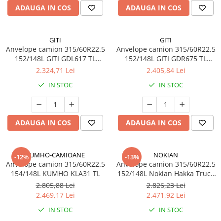
ADAUGA IN COS
ADAUGA IN COS
GITI
GITI
Anvelope camion 315/60R22.5
Anvelope camion 315/60R22.5
152/148L GITI GDL617 TL
152/148L GITI GDR675 TL
3PMSF
3PMSF
2.324,71 Lei
2.405,84 Lei
IN STOC
IN STOC
ADAUGA IN COS
ADAUGA IN COS
KUMHO-CAMIOANE
NOKIAN
-12%
-13%
Anvelope camion 315/60R22.5
Anvelope camion 315/60R22,5
154/148L KUMHO KLA31 TL
152/148L Nokian Hakka Truck
Drive TL
2.805,88 Lei
2.826,23 Lei
2.469,17 Lei
2.471,92 Lei
IN STOC
IN STOC