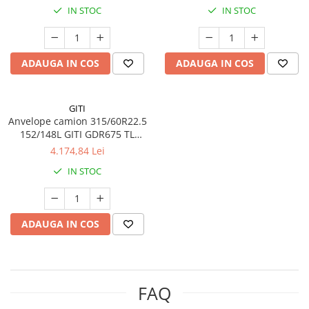
IN STOC
IN STOC
ADAUGA IN COS
ADAUGA IN COS
GITI
Anvelope camion 315/60R22.5
152/148L GITI GDR675 TL
3PMSF M+S RFID
4.174,84 Lei
IN STOC
ADAUGA IN COS
FAQ