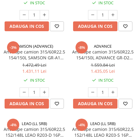
IN STOC
IN STOC
ADAUGA IN COS
ADAUGA IN COS
SAMSON (ADVANCE)
ADVANCE
-3%
-8%
Anvelope camion 315/60R22.5
Anvelope camion 315/60R22,5
154/150L SAMSON GR-A1
154/150L ADVANCE GR-D2
20PR TL M+S 3PMSF
20PR TL
1.472,49 Lei
1.559,84 Lei
1.431,11 Lei
1.435,05 Lei
IN STOC
IN STOC
ADAUGA IN COS
ADAUGA IN COS
LEAO (LL SRB)
LEAO (LL SRB)
-4%
-4%
Anvelope camion 315/60R22,5
Anvelope camion 315/60R22,5
152/148L LEAO R203-D 16PR
152/148L LEAO R203-S 16PR