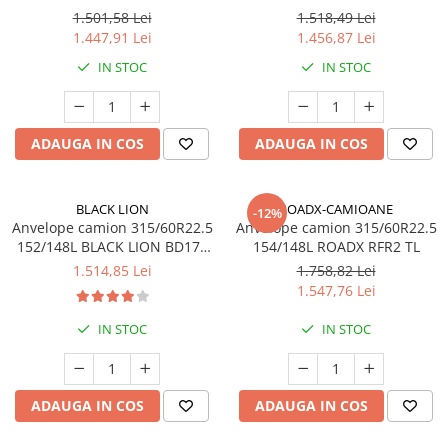
TL
TL
1.501,58 Lei
1.518,49 Lei
1.447,91 Lei
1.456,87 Lei
IN STOC
IN STOC
ADAUGA IN COS
ADAUGA IN COS
BLACK LION
ROADX-CAMIOANE
-12%
Anvelope camion 315/60R22.5
Anvelope camion 315/60R22.5
152/148L BLACK LION BD177
154/148L ROADX RFR2 TL
TL M+S 3PMSF 18PR
1.514,85 Lei
1.758,82 Lei
1.547,76 Lei
IN STOC
IN STOC
ADAUGA IN COS
ADAUGA IN COS