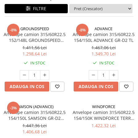
FILTRE
GROUNDSPEED
ADVANCE
-8%
-8%
Anvelope camion 315/60R22.5
Anvelope camion 315/60R22.5
152/148L GROUNDSPEED
154/150L ADVANCE GR-D2 TL
GSVS02 TL
1.411,56 Lei
1.467,06 Lei
1.298,64 Lei
1.349,70 Lei
IN STOC
IN STOC
ADAUGA IN COS
ADAUGA IN COS
SAMSON (ADVANCE)
WINDFORCE
-3%
Anvelope camion 315/60R22,5
Anvelope camion 315/60R22.5
154/150L SAMSON GR-D2
154/150K WINDFORCE TERRA
20PR M+S; 3PMSF
MASTER GDL90 M+S 3PMSF
1.447,36 Lei
1.422,32 Lei
20PR TL
1.406,68 Lei