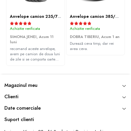
Anvelope camion 235/75R17.5 143/141J(144F) Westlake WDA2 TL M+S 3PMSF
Anvelope camion 385/65R22.5 164K LEAO KTS300 24PR TL
Achizitie verificata
Achizitie verificata
SIMONA JENEI,
Acum 11
DOBRA TIBERIU,
Acum 1 an
luni
Durează ceva timp, dar vei
recomand aceste anvelope,
avea ceva.
avem pe camion de doua luni
de zile si se comporta oarte
bine, multumim Andrei pentru
recomandare
Magazinul meu
Clienti
Date comerciale
Suport clienti