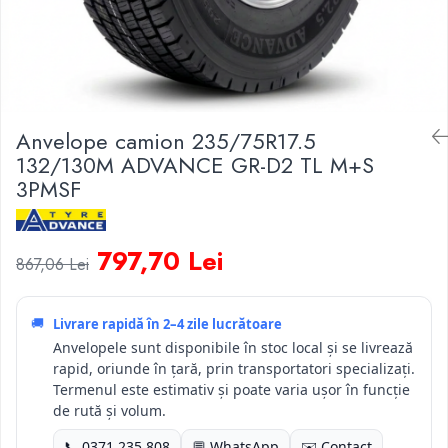
Anvelope camion 235/75R17.5
132/130M ADVANCE GR-D2 TL M+S
3PMSF
797,70 Lei
867,06 Lei
🚚
Livrare rapidă în
2–4 zile lucrătoare
Anvelopele sunt disponibile în stoc local și se livrează
rapid, oriunde în țară, prin transportatori specializați.
Termenul este estimativ și poate varia ușor în funcție
de rută și volum.
📞 0371 235 808
💬 WhatsApp
✉️ Contact