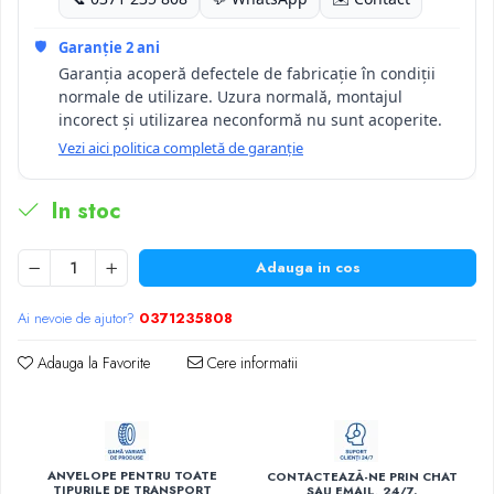
🛡️
Garanție 2 ani
Garanția acoperă defectele de fabricație în condiții
normale de utilizare. Uzura normală, montajul
incorect și utilizarea neconformă nu sunt acoperite.
Vezi aici politica completă de garanție
In stoc
Adauga in cos
Ai nevoie de ajutor?
0371235808
Adauga la Favorite
Cere informatii
ANVELOPE PENTRU TOATE
CONTACTEAZĂ-NE PRIN CHAT
TIPURILE DE TRANSPORT
SAU EMAIL, 24/7.