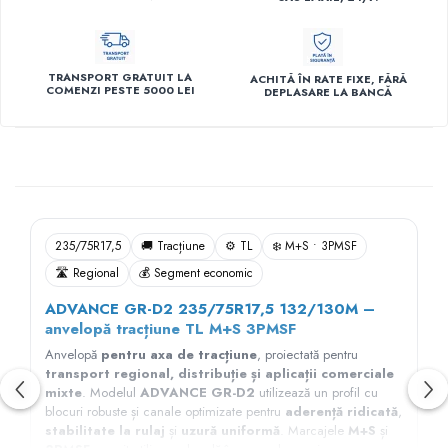
TRANSPORT GRATUIT LA
ACHITĂ ÎN RATE FIXE, FĂRĂ
COMENZI PESTE 5000 LEI
DEPLASARE LA BANCĂ
Descriere
235/75R17,5
🚚 Tracțiune
⚙️ TL
❄️ M+S • 3PMSF
🛣️ Regional
💰 Segment economic
ADVANCE GR-D2 235/75R17,5 132/130M –
anvelopă tracțiune TL M+S 3PMSF
Anvelopă
pentru axa de tracțiune
, proiectată pentru
transport regional, distribuție și aplicații comerciale
mixte
. Modelul
ADVANCE GR-D2
utilizează un profil cu
blocuri robuste și canale optimizate pentru
aderență ridicată
,
stabilitate la rulaj
și
uzură uniformă
. Marcajele
M+S
și