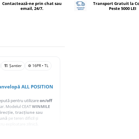
Contactează-ne prin chat sau
Transport Gratuit la 
email, 24/7.
Peste 5000 LEI
🏗️ Șantier
⚙️ 16PR • TL
 anvelopă ALL POSITION
epută pentru utilizare
on/off
litar. Modelul CEAT
WINMILE
irecție, tracțiune sau
bună
pe teren dificil și
tru exploatare zilnică.