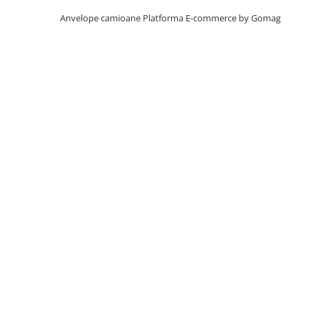
Profil Tractiune
Anvelope camioane
Platforma E-commerce by Gomag
Autostrada
On off santier & forestier
Regional & Autostrada
355/50R22.5
Profil directie
385/55R19.5
305/70R22.5
385/55R22.5
Profil directie
Autostrada
Regional & Autostrada
Semi-remorca
Autostrada
On off santier & forestier
Regional & Autostrada