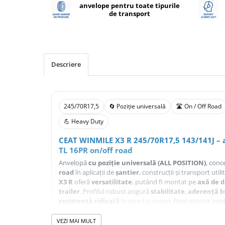
anvelope pentru toate tipurile
Profil Tractiune
de transport
Semi-remorca
245/70R17.5
Profil directie
Descriere
Profil Tractiune
Semi-remorca
225/70R19.5
245/70R17,5
🔄 Poziție universală
🛣️ On / Off Road
245/70R19.5
💪 Heavy Duty
Profil directie
CEAT WINMILE X3 R 245/70R17,5 143/141J –
Profil Tractiune
TL 16PR on/off road
Semi-remorca
Anvelopă
cu poziție universală (ALL POSITION)
, conc
road
în aplicații de
șantier
, construcții și transport uti
255/70R22.5
X3 R
oferă
versatilitate
, putând fi montat pe
axă de d
Directie
trailer
. Profilul robust asigură
stabilitate
,
aderență 
rezistență ridicată
la uzură și șocuri, fiind potrivit pen
Tractiune
➤
Dimensiune:
245/70R17,5
265/70R17.5
VEZI MAI MULT