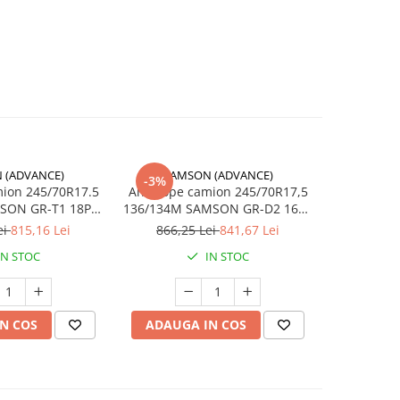
 (ADVANCE)
SAMSON (ADVANCE)
L
-3%
ion 245/70R17.5
Anvelope camion 245/70R17,5
Anvelope 
MSON GR-T1 18PR
136/134M SAMSON GR-D2 16PR
136/134M L
+S 3PMSF
TL M+S; 3PMSF
ei
815,16 Lei
866,25 Lei
841,67 Lei
876,5
IN STOC
IN STOC
N COS
ADAUGA IN COS
ADAUG