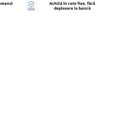
Comenzi
Achită în rate fixe, fără
deplasare la bancă