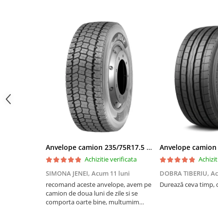
Profil Tractiune
Semi-remorca
295/55R22.5
Profil Tractiune
295/60R22.5
Profil directie
Profil Tractiune
295/80R22.5
Profil directie
On off santier & forestier
Anvelope camion 235/75R17.5 143/141J(144F) Westlake WDA2 TL M+S 3PMSF
Regional & Autostrada
Achizitie verificata
Achizit
Profil Tractiune
SIMONA JENEI,
Acum 11 luni
DOBRA TIBERIU,
Ac
Autostrada
recomand aceste anvelope, avem pe
Durează ceva timp, d
On off santier & forestier
camion de doua luni de zile si se
Regional & Autostrada
comporta oarte bine, multumim
Andrei pentru recomandare
305/70R19.5