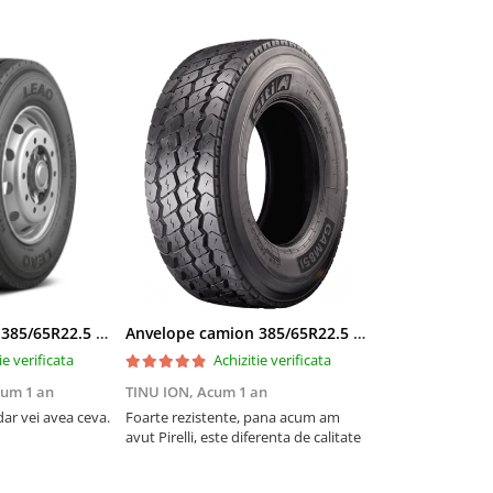
Anvelope camion 385/65R22.5 164K LEAO KTS300 24PR TL
Anvelope camion 385/65R22.5 164K GITI GAM851 TL 3PMSF GITI
ie verificata
Achizitie verificata
um 1 an
TINU ION,
Acum 1 an
ar vei avea ceva.
Foarte rezistente, pana acum am
avut Pirelli, este diferenta de calitate