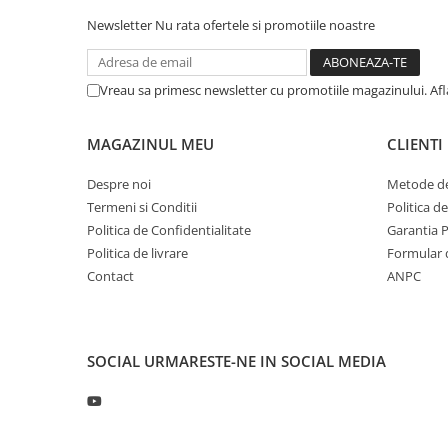
Profil directie
Newsletter
Nu rata ofertele si promotiile noastre
315/60R22.5
Profil directie
Vreau sa primesc newsletter cu promotiile magazinului. Af
Autostrada
Regional & Autostrada
MAGAZINUL MEU
CLIENTI
Profil Tractiune
Despre noi
Metode de
Autostrada
Termeni si Conditii
Politica d
Regional & Autostrada
Politica de Confidentialitate
Garantia 
315/70R22.5
Politica de livrare
Formular 
Profil directie
Contact
ANPC
Profil Tractiune
315/80R22.5
Profil directie
SOCIAL
URMARESTE-NE IN SOCIAL MEDIA
Autostrada
On off santier & forestier
Regional & Autostrada