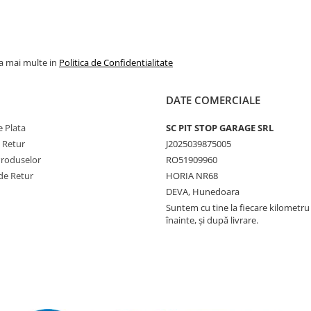
la mai multe in
Politica de Confidentialitate
DATE COMERCIALE
 Plata
SC PIT STOP GARAGE SRL
e Retur
J2025039875005
Produselor
RO51909960
de Retur
HORIA NR68
DEVA, Hunedoara
Suntem cu tine la fiecare kilometru 
înainte, și după livrare.