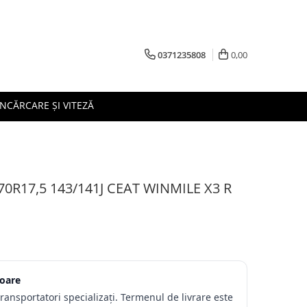
0371235808
0,00
ÎNCĂRCARE ȘI VITEZĂ
70R17,5 143/141J CEAT WINMILE X3 R
toare
transportatori specializați. Termenul de livrare este