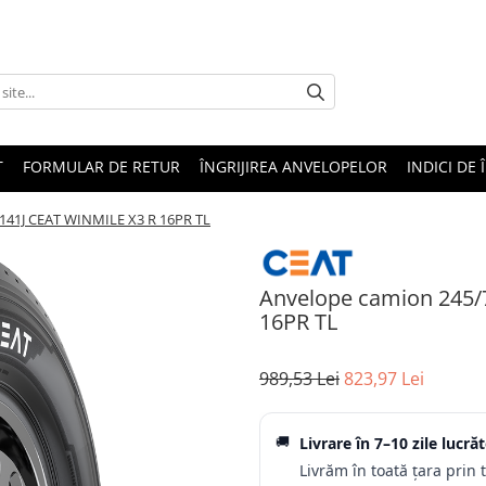
T
FORMULAR DE RETUR
ÎNGRIJIREA ANVELOPELOR
INDICI DE 
141J CEAT WINMILE X3 R 16PR TL
Anvelope camion 245/
16PR TL
989,53 Lei
823,97 Lei
🚚
Livrare în
7–10 zile lucră
Livrăm în toată țara prin 