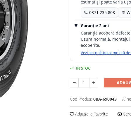
estimat și poate varia ușor
📞 0371 235 808
💬 W
🛡️
Garanție 2 ani
Garanția acoperă defectele
Uzura normală, montajul 
acoperite.
Vezi aici politica completă de
IN STOC
ADAUG
Cod Produs:
0BA-690043
Ai n
Adauga la Favorite
Cere 