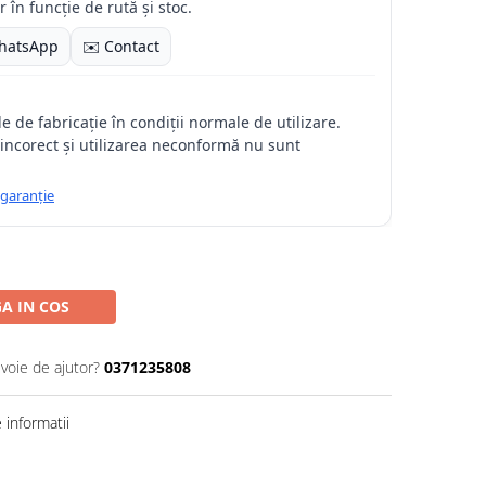
 în funcție de rută și stoc.
hatsApp
✉️ Contact
 de fabricație în condiții normale de utilizare.
incorect și utilizarea neconformă nu sunt
 garanție
A IN COS
evoie de ajutor?
0371235808
informatii