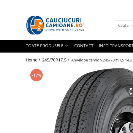
Toate Produsele
10R22.5
Directie
TOATE PRODUSELE
CONTACT
INFO TRANSPOR
Tractiune
11R22.5
Home /
245/70R17.5 /
Anvelope camion 245/70R17,5 143/
Profil directie
-17%
Profil Tractiune
12R22.5
Profil directie
Profil Tractiune
13R22.5
Profil directie
Profil Tractiune