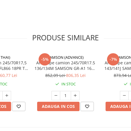
PRODUSE SIMILARE
 THAI)
SAMSON (ADVANCE)
SAMSON
-5%
-7%
n 245/70R17,5
Anvelope camion 245/70R17.5
Anvelope cam
litare, aplicații de șantier
 18PR TL
136/134M SAMSON GR-A1 16PR
143/141J SA
ersală
, capabilă să lucreze
PMSF
TL M+S 3PMSF
TL M
60,77 Lei
852,09 Lei
806,35 Lei
873,94 L
STOC
IN STOC
COS
ADAUGA IN COS
ADAUGA I