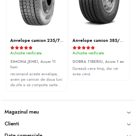
Anvelope camion 235/75R17.5 143/141J(144F) Westlake WDA2 TL M+S 3PMSF
Anvelope camion 385/65R22.5 164K LEAO KTS300 24PR TL
Achizitie verificata
Achizitie verificata
SIMONA JENEI,
Acum 11
DOBRA TIBERIU,
Acum 1 an
luni
Durează ceva timp, dar vei
recomand aceste anvelope,
avea ceva.
avem pe camion de doua luni
de zile si se comporta oarte
bine, multumim Andrei pentru
recomandare
Magazinul meu
Clienti
Date comerciale