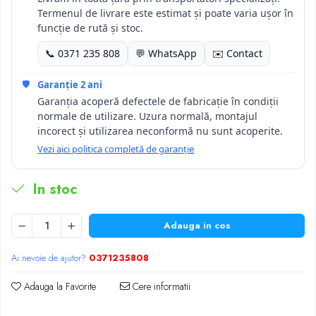
Termenul de livrare este estimat și poate varia ușor în
funcție de rută și stoc.
📞 0371 235 808
💬 WhatsApp
✉️ Contact
🛡️
Garanție 2 ani
Garanția acoperă defectele de fabricație în condiții
normale de utilizare. Uzura normală, montajul
incorect și utilizarea neconformă nu sunt acoperite.
Vezi aici politica completă de garanție
In stoc
Adauga in cos
Ai nevoie de ajutor?
0371235808
Adauga la Favorite
Cere informatii