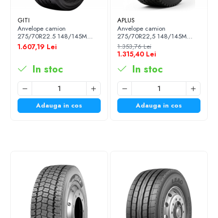
parcursul anului.
GITI
APLUS
Anvelope camion
Anvelope camion
275/70R22.5 148/145M
275/70R22,5 148/145M
(152/148J) GITI GSR225 TL
APLUS D801 16PR TL M+S
1.607,19 Lei
1.353,76 Lei
3PMSF 16PR
3PMSF
1.315,40 Lei
In stoc
In stoc
Adauga in cos
Adauga in cos