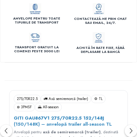
ANVELOPE PENTRU TOATE
CONTACTEAZĂ-NE PRIN CHAT
TIPURILE DE TRANSPORT
SAU EMAIL, 24/7.
TRANSPORT GRATUIT LA
ACHITĂ ÎN RATE FIXE, FĂRĂ
COMENZI PESTE 5000 LEI
DEPLASARE LA BANCĂ
Descriere
275/70R22.5
🚛 Axă semiremorcă (trailer)
⚙️ TL
❄️ 3PMSF
🌄 All-season
GITI GAU867V1 275/70R22.5 152/148J
(150/148K) – anvelopă trailer all-season TL
Anvelopă pentru
axă de semiremorcă (trailer)
, destinată