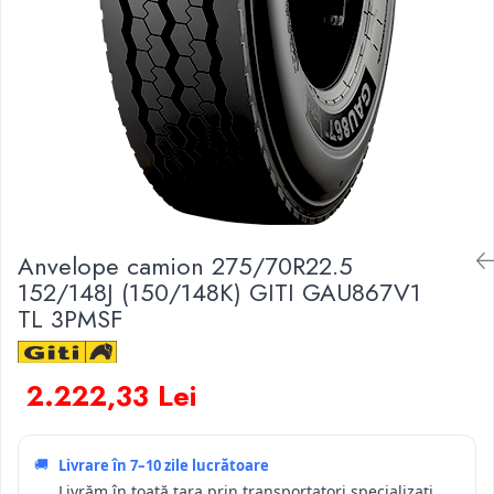
Anvelope camion 275/70R22.5
152/148J (150/148K) GITI GAU867V1
TL 3PMSF
2.222,33 Lei
🚚
Livrare în
7–10 zile lucrătoare
Livrăm în toată țara prin transportatori specializați.