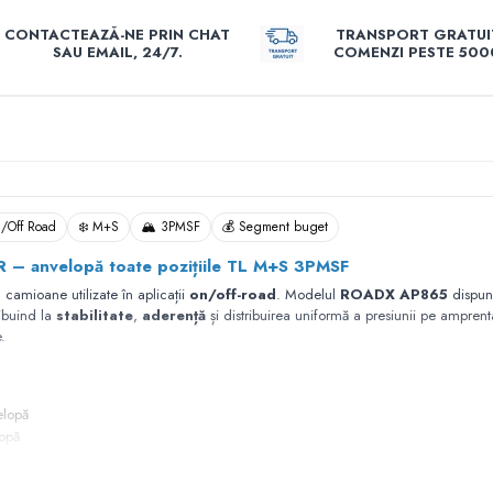
CONTACTEAZĂ-NE PRIN CHAT
TRANSPORT GRATUI
SAU EMAIL, 24/7.
COMENZI PESTE 5000
n/Off Road
❄️ M+S
🏔️ 3PMSF
💰 Segment buget
 anvelopă toate pozițiile TL M+S 3PMSF
u camioane utilizate în aplicații
on/off-road
. Modelul
ROADX AP865
dispune
ribuind la
stabilitate
,
aderență
și distribuirea uniformă a presiunii pe amprent
.
elopă
opă