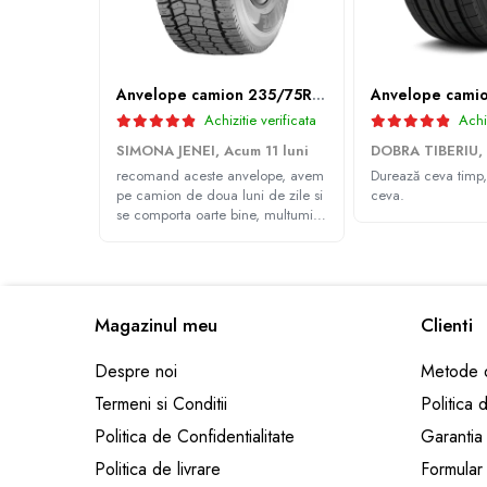
Profil directie
315/60R22.5
Profil directie
Anvelope camion 235/75R17.5 143/141J(144F) Westlake WDA2 TL M+S 3PMSF
Autostrada
Achizitie verificata
Achiz
Regional & Autostrada
SIMONA JENEI,
Acum 11 luni
DOBRA TIBERIU,
Profil Tractiune
recomand aceste anvelope, avem
Durează ceva timp,
pe camion de doua luni de zile si
ceva.
Autostrada
se comporta oarte bine, multumim
Regional & Autostrada
Andrei pentru recomandare
315/70R22.5
Profil directie
Magazinul meu
Clienti
Profil Tractiune
315/80R22.5
Despre noi
Metode d
Profil directie
Termeni si Conditii
Politica 
Autostrada
Politica de Confidentialitate
Garantia
On off santier & forestier
Politica de livrare
Formular
Regional & Autostrada