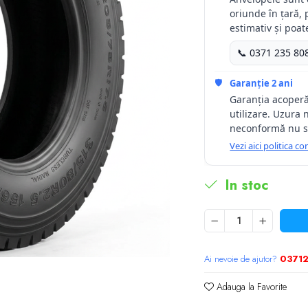
oriunde în țară, 
estimativ și poat
📞 0371 235 80
🛡️
Garanție 2 ani
Garanția acoperă
utilizare. Uzura 
neconformă nu s
Vezi aici politica 
In stoc
Ai nevoie de ajutor?
0371
Adauga la Favorite