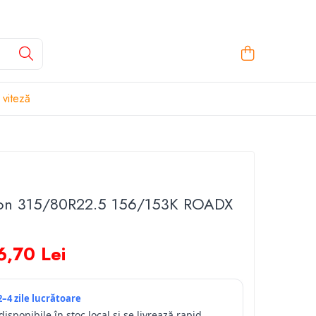
 viteză
on 315/80R22.5 156/153K ROADX
6,70 Lei
2–4 zile lucrătoare
isponibile în stoc local și se livrează rapid,