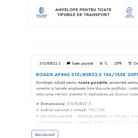
Profil Tractiune
ANVELOPE PENTRU TOATE
TIPURILE DE TRANSPORT
Semi-remorca
245/70R17.5
Descriere
Profil directie
Profil Tractiune
Semi-remorca
225/70R19.5
315/80R22.5
🚚 Toate pozițiile
⚙️ TL
20PR
🏗️ O
245/70R19.5
ROADX AP865 315/80R22.5 156/153K 20PR –
Profil directie
Anvelopă radială pentru
toate pozițiile
, proiectată pentr
umerilor și lamele amplasate între blocurile profilului, cont
Profil Tractiune
reducerea reținerii pietrelor în exploatarea pe drumuri mixte
Semi-remorca
➤
Dimensiune:
315/80R22.5
255/70R22.5
➤
Indice sarcină / viteză:
156/153K
➤
Sarcină maximă – montaj simplu:
4.000 kg / anv
Directie
➤
Sarcină maximă – montaj dublu:
3.650 kg / anvel
Tractiune
➤
Viteză maximă:
110 km/h
Vezi mai mult
➤
Indice de rezistență:
20PR
265/70R17.5