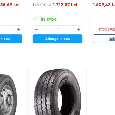
ehiculului, conform configurației și recomandărilor constructorului.
TL M+S 3PMSF
TL
85,69 Lei
1.712,87 Lei
1.509,43 L
1.759,90 Lei
In stoc
STOC EPUI
in cos
Adauga in cos
Indi