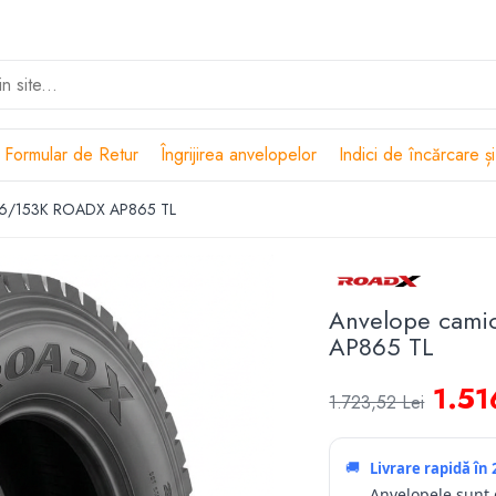
Formular de Retur
Îngrijirea anvelopelor
Indici de încărcare și
156/153K ROADX AP865 TL
Anvelope cami
AP865 TL
1.51
1.723,52 Lei
🚚
Livrare rapidă în
Anvelopele sunt d