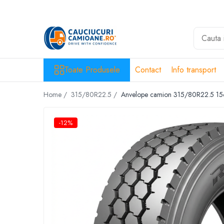
Toate Produsele
10R22.5
Directie
Toate Produsele
Contact
Info transport
Tractiune
Home /
315/80R22.5 /
Anvelope camion 315/80R22.5 
11R22.5
Profil directie
-12%
Profil Tractiune
12R22.5
Profil directie
Profil Tractiune
13R22.5
Profil directie
Profil Tractiune