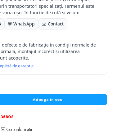
prin transportatori specializați. Termenul este
e varia ușor în funcție de rută și volum.
8
💬 WhatsApp
✉️ Contact
 defectele de fabricație în condiții normale de
normală, montajul incorect și utilizarea
unt acoperite.
completă de garanție
Adauga in cos
235808
Cere informatii