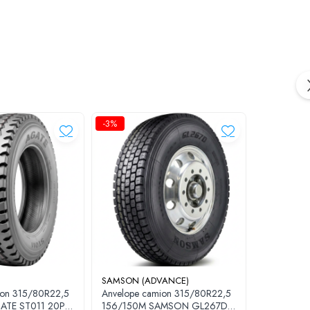
-3%
-3%
SAMSON (ADVANCE)
SAMSON (
ion 315/80R22,5
Anvelope camion 315/80R22,5
Anvelope 
rnativ pe
asfalt, drumuri de șantier și suprafețe
E ST011 20PR
156/150M SAMSON GL267D
156/150K