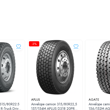
-3%
.
ndardizat.
loatare
rezistență la uzură
și uzură uniformă
 presiunii și aderență
lor în canale
APLUS
AGATE
omerciale grele
 315/80R22.5
Anvelope camion 315/80R22,5
Anvelope cam
re, vehicule de construcții și transport de materiale
care circulă alte
e
157/154M APLUS D318 20PR
156/152M AGAT