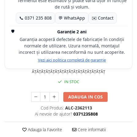
Termenul este estimativ și poate varia ușor în funcție
de rută și volum.
📞 0371 235 808
💬 WhatsApp
✉️ Contact
🛡️
Garanție 2 ani
Garanția acoperă defectele de fabricație în condiții
normale de utilizare. Uzura normală, montajul
incorect și utilizarea neconformă nu sunt acoperite.
Vezi aici politica completă de garanție
ÂȚÂȚÂȚÂȚÂȚÂȚÂȚÂȚÂȚÂȚÂȚÂȚÂȚÂȚÂȚÂȚ
IN STOC
ADAUGA IN COS
Cod Produs:
ALC-2362113
Ai nevoie de ajutor?
0371235808
Adauga la Favorite
Cere informatii