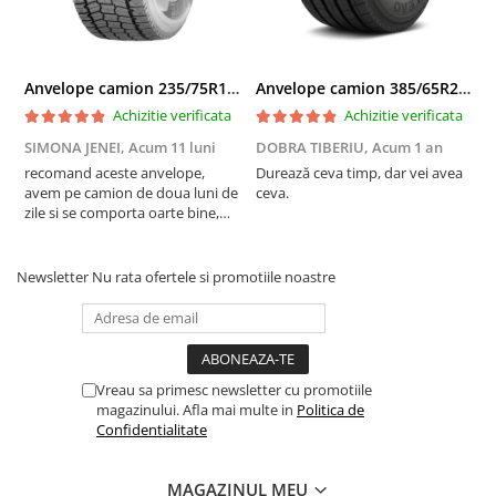
Anvelope camion 235/75R17.5 143/141J(144F) Westlake WDA2 TL M+S 3PMSF
Anvelope camion 385/65R22.5 164K LEAO KTS300 24PR TL
Achizitie verificata
Achizitie verificata
SIMONA JENEI,
Acum 11 luni
DOBRA TIBERIU,
Acum 1 an
T
recomand aceste anvelope,
Durează ceva timp, dar vei avea
F
avem pe camion de doua luni de
ceva.
a
zile si se comporta oarte bine,
c
multumim Andrei pentru
recomandare
Newsletter
Nu rata ofertele si promotiile noastre
Vreau sa primesc newsletter cu promotiile
magazinului. Afla mai multe in
Politica de
Confidentialitate
MAGAZINUL MEU