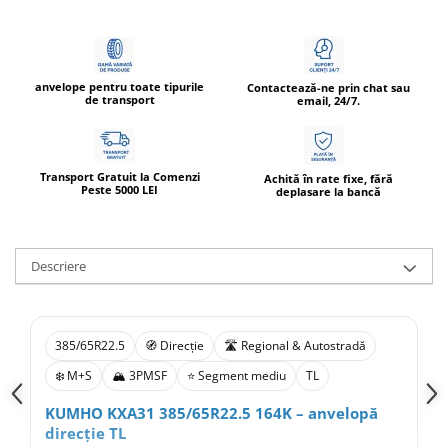
anvelope pentru toate tipurile
Contactează-ne prin chat sau
de transport
email, 24/7.
Transport Gratuit la Comenzi
Achită în rate fixe, fără
Peste 5000 LEI
deplasare la bancă
Descriere
385/65R22.5
🧭 Direcție
🛣️ Regional & Autostradă
❄️ M+S
🏔️ 3PMSF
⭐ Segment mediu
TL
KUMHO KXA31 385/65R22.5 164K – anvelopă
direcție TL