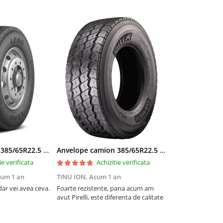
Anvelope camion 385/65R22.5 164K LEAO KTS300 24PR TL
Anvelope camion 385/65R22.5 164K GITI GAM851 TL 3PMSF GITI
ie verificata
Achizitie verificata
um 1 an
TINU ION,
Acum 1 an
ar vei avea ceva.
Foarte rezistente, pana acum am
avut Pirelli, este diferenta de calitate