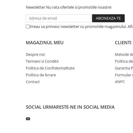
Profil directie
Newsletter
Nu rata ofertele si promotiile noastre
315/60R22.5
Profil directie
Vreau sa primesc newsletter cu promotiile magazinului. Af
Autostrada
Regional & Autostrada
MAGAZINUL MEU
CLIENTI
Profil Tractiune
Despre noi
Metode de
Autostrada
Termeni si Conditii
Politica d
Regional & Autostrada
Politica de Confidentialitate
Garantia 
315/70R22.5
Politica de livrare
Formular 
Profil directie
Contact
ANPC
Profil Tractiune
315/80R22.5
Profil directie
SOCIAL
URMARESTE-NE IN SOCIAL MEDIA
Autostrada
On off santier & forestier
Regional & Autostrada