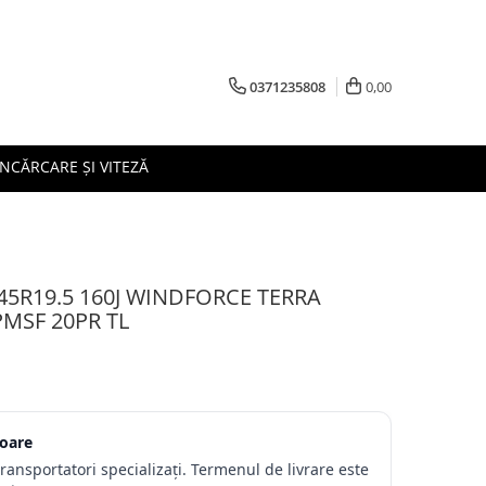
0371235808
0,00
ÎNCĂRCARE ȘI VITEZĂ
/45R19.5 160J WINDFORCE TERRA
MSF 20PR TL
toare
transportatori specializați. Termenul de livrare este