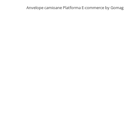
Profil Tractiune
Anvelope camioane
Platforma E-commerce by Gomag
Autostrada
On off santier & forestier
Regional & Autostrada
355/50R22.5
Profil directie
385/55R19.5
305/70R22.5
385/55R22.5
Profil directie
Autostrada
Regional & Autostrada
Semi-remorca
Autostrada
On off santier & forestier
Regional & Autostrada