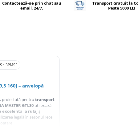
Contactează-ne prin chat sau
Transport Gratuit la 
email, 24/7.
Peste 5000 LEI
+S • 3PMSF
5 160J – anvelopă
, proiectată pentru
transport
A MASTER GTL30
utilizează
e excelentă la rulaj
și
lizarea legală în sezonul rece
loatare.