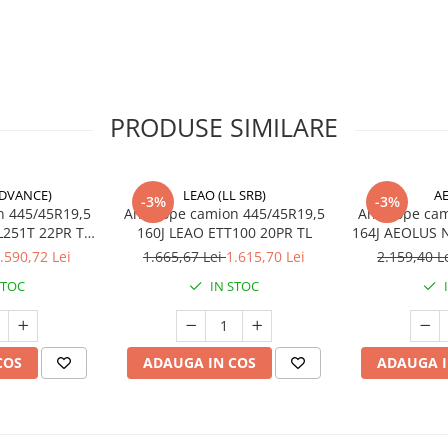
PRODUSE SIMILARE
 iarnă
DVANCE)
LEAO (LL SRB)
A
-3%
-3%
n 445/45R19,5
Anvelope camion 445/45R19,5
Anvelope cam
eu
251T 22PR TL
160J LEAO ETT100 20PR TL
164J AEOLUS NEO
PMSF
.590,72 Lei
1.665,67 Lei
1.615,70 Lei
2.159,40 L
zate în transport regional,
bilitatea
,
stabilitatea la
STOC
IN STOC
duse de exploatare
.
COS
ADAUGA IN COS
ADAUGA I