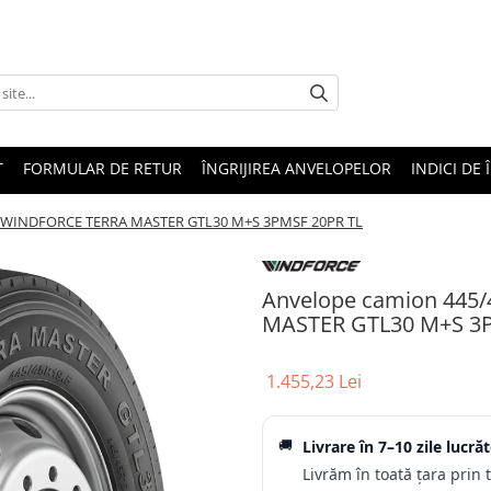
T
FORMULAR DE RETUR
ÎNGRIJIREA ANVELOPELOR
INDICI DE 
0J WINDFORCE TERRA MASTER GTL30 M+S 3PMSF 20PR TL
Anvelope camion 445
MASTER GTL30 M+S 3P
1.455,23 Lei
🚚
Livrare în
7–10 zile lucră
Livrăm în toată țara prin 