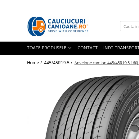
Toate Produsele
10R22.5
Directie
TOATE PRODUSELE
CONTACT
INFO TRANSPOR
Tractiune
11R22.5
Home /
445/45R19.5 /
Anvelope camion 445/45R19.5 16
Profil directie
Profil Tractiune
12R22.5
Profil directie
Profil Tractiune
13R22.5
Profil directie
Profil Tractiune