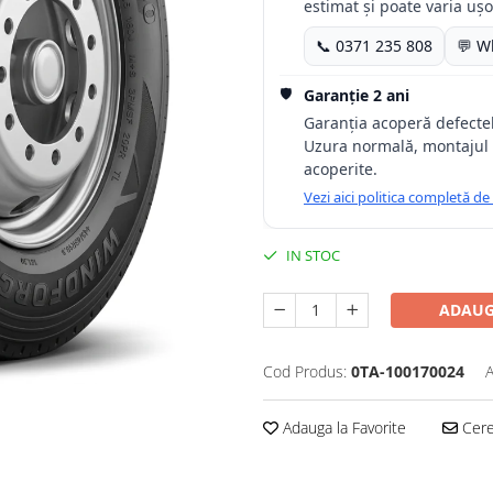
estimat și poate varia ușor
📞 0371 235 808
💬 W
🛡️
Garanție 2 ani
Garanția acoperă defectele
Uzura normală, montajul 
acoperite.
Vezi aici politica completă de
IN STOC
ADAUG
Cod Produs:
0TA-100170024
A
Adauga la Favorite
Cere 