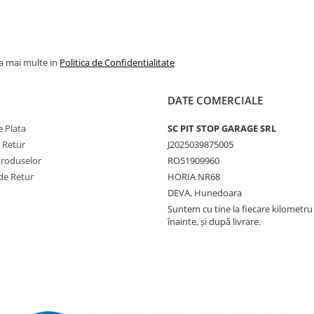
la mai multe in
Politica de Confidentialitate
DATE COMERCIALE
 Plata
SC PIT STOP GARAGE SRL
e Retur
J2025039875005
Produselor
RO51909960
de Retur
HORIA NR68
DEVA, Hunedoara
Suntem cu tine la fiecare kilometru 
înainte, și după livrare.