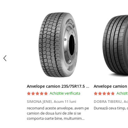
Profil Tractiune
Semi-remorca
295/55R22.5
Profil Tractiune
295/60R22.5
Profil directie
Profil Tractiune
295/80R22.5
Profil directie
On off santier & forestier
Anvelope camion 235/75R17.5 143/141J(144F) Westlake WDA2 TL M+S 3PMSF
Regional & Autostrada
Achizitie verificata
Achizit
Profil Tractiune
SIMONA JENEI,
Acum 11 luni
DOBRA TIBERIU,
Ac
Autostrada
recomand aceste anvelope, avem pe
Durează ceva timp, d
On off santier & forestier
camion de doua luni de zile si se
Regional & Autostrada
comporta oarte bine, multumim
Andrei pentru recomandare
305/70R19.5