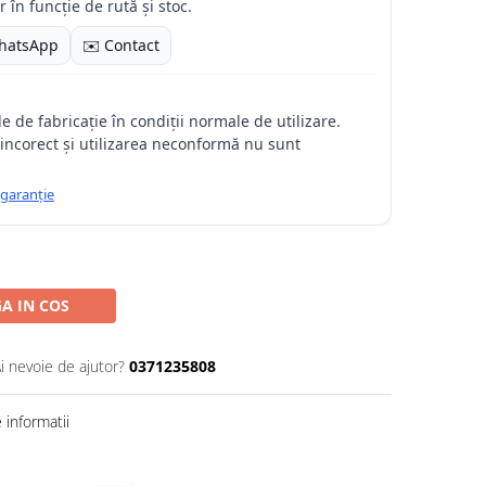
 în funcție de rută și stoc.
hatsApp
✉️ Contact
 de fabricație în condiții normale de utilizare.
incorect și utilizarea neconformă nu sunt
 garanție
A IN COS
i nevoie de ajutor?
0371235808
informatii