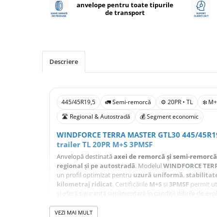
anvelope pentru toate tipurile
Profil Tractiune
de transport
Semi-remorca
245/70R17.5
Profil directie
Descriere
Profil Tractiune
Semi-remorca
225/70R19.5
445/45R19,5
🚛 Semi-remorcă
⚙️ 20PR • TL
❄️ M
245/70R19.5
🛣️ Regional & Autostradă
💰 Segment economic
Profil directie
WINDFORCE TERRA MASTER GTL30 445/45R19,
Profil Tractiune
trailer TL 20PR M+S 3PMSF
Semi-remorca
Anvelopă destinată
axei de remorcă și semi-remorcă
regional și pe autostradă
. Modelul
WINDFORCE TERR
255/70R22.5
un profil optimizat pentru
uzură uniformă
,
stabilitat
Directie
kilometraj ridicat
. Certificările
M+S
și
3PMSF
permit uti
și oferă siguranță suplimentară în condiții dificile de exp
Tractiune
➤
Dimensiune:
445/45R19,5
265/70R17.5
VEZI MAI MULT