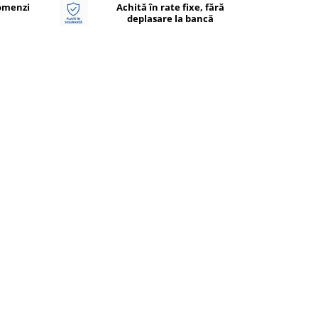
Comenzi
Achită în rate fixe, fără
deplasare la bancă