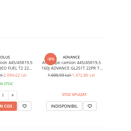
EOLUS
ADVANCE
ROA
-8%
-12%
ion 445/45R19.5
Anvelope camion 445/45R19,5
Anvelope 
 FUEL T2 22PR
160J ADVANCE GL251T 22PR TL
160J 
TL
M+S 3PMSF
ei
2.094,62 Lei
1.600,93 Lei
1.472,86 Lei
1.838,3
IN STOC
STOC EPUIZAT
N COS
INDISPONIBIL
ADAUG