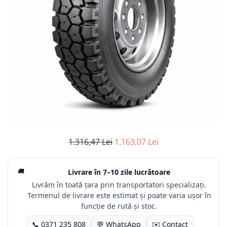
1.316,47 Lei
1.163,07 Lei
🚚
Livrare în
7–10 zile lucrătoare
Livrăm în toată țara prin transportatori specializați.
Termenul de livrare este estimat și poate varia ușor în
funcție de rută și stoc.
📞 0371 235 808
💬 WhatsApp
✉️ Contact