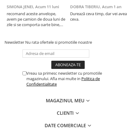
SIMONA JENEI,
Acum 11 luni
DOBRA TIBERIU,
Acum 1 an
T
recomand aceste anvelope,
Durează ceva timp, dar vei avea
F
avem pe camion de doua luni de
ceva.
a
zile si se comporta oarte bine,
c
multumim Andrei pentru
recomandare
Newsletter
Nu rata ofertele si promotiile noastre
Vreau sa primesc newsletter cu promotiile
magazinului. Afla mai multe in
Politica de
Confidentialitate
MAGAZINUL MEU
CLIENTI
DATE COMERCIALE