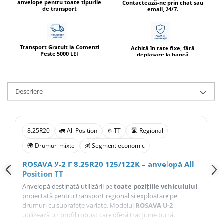
anvelope pentru toate tipurile
Contactează-ne prin chat sau
de transport
email, 24/7.
Transport Gratuit la Comenzi
Achită în rate fixe, fără
Peste 5000 LEI
deplasare la bancă
Descriere
8.25R20
🚛 All Position
⚙️ TT
🛣️ Regional
🌍 Drumuri mixte
💰 Segment economic
ROSAVA У-2 Г 8.25R20 125/122K – anvelopă All
Position TT
Anvelopă destinată utilizării pe
toate pozițiile vehiculului
,
proiectată pentru transport regional și exploatare pe
drumuri cu suprafețe variate. Modelul
ROSAVA U-2
utilizează un profil robust care oferă tracțiune bună,