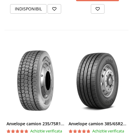
INDISPONIBIL
Anvelope camion 235/75R17.5 143/141J(144F) Westlake WDA2 TL M+S 3PMSF
Anvelope camion 385/65R22.5 164K LEAO KTS300 24PR TL
Achizitie verificata
Achizitie verificata