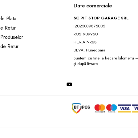
Date comerciale
e Plata
SC PIT STOP GARAGE SRL
J2025039875005
de Retur
RO51909960
 Produselor
HORIA NR68
 de Retur
DEVA, Hunedoara
Suntem cu tine la fiecare kilometru – 
și după livrare.