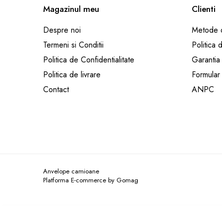
205/65R17.5
Magazinul meu
Clienti
Semi-remorca
Despre noi
Metode d
205/75R17.5
Termeni si Conditii
Politica 
Profil directie
Politica de Confidentialitate
Garantia
Profil Tractiune
Politica de livrare
Formular
9.5R17.5
Contact
ANPC
215/75R17.5
Profil directie
Profil Tractiune
Semi-remorca
225/75R17.5
Profil directie
Anvelope camioane
Profil Tractiune
Platforma E-commerce by Gomag
225/75R19.5
235/75R17.5
Profil directie