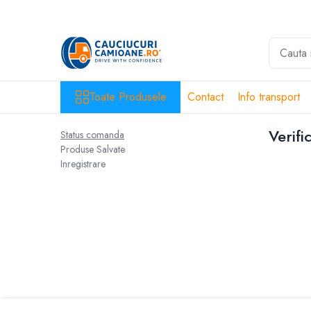
Toate Produsele
10R22.5
Directie
Toate Produsele
Contact
Info transport
Tractiune
Verif
Status comanda
11R22.5
Produse Salvate
Profil directie
Inregistrare
Profil Tractiune
12R22.5
Profil directie
Profil Tractiune
13R22.5
Profil directie
Profil Tractiune