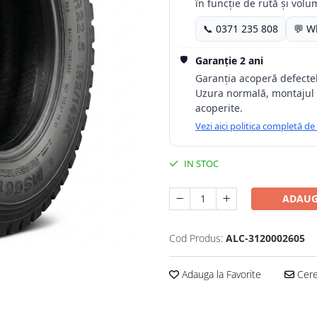
în funcție de rută și volu
📞 0371 235 808
💬 W
🛡️
Garanție 2 ani
Garanția acoperă defectele
Uzura normală, montajul 
acoperite.
Vezi aici politica completă de
IN STOC
ADAUG
Cod Produs:
ALC-3120002605
Adauga la Favorite
Cere 