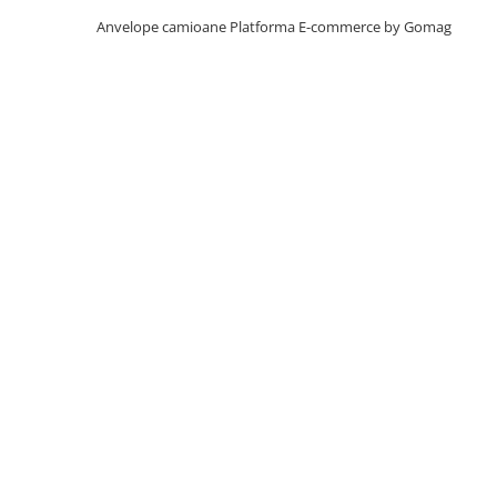
Profil Tractiune
Anvelope camioane
Platforma E-commerce by Gomag
Autostrada
On off santier & forestier
Regional & Autostrada
355/50R22.5
Profil directie
385/55R19.5
305/70R22.5
385/55R22.5
Profil directie
Autostrada
Regional & Autostrada
Semi-remorca
Autostrada
On off santier & forestier
Regional & Autostrada