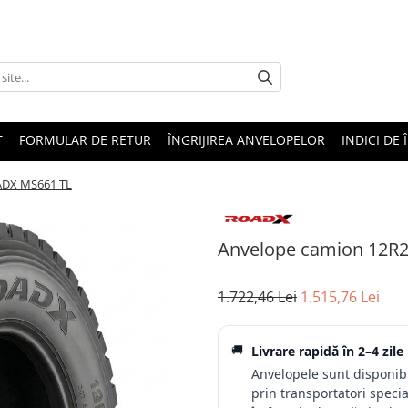
T
FORMULAR DE RETUR
ÎNGRIJIREA ANVELOPELOR
INDICI DE 
ADX MS661 TL
Anvelope camion 12R
1.722,46 Lei
1.515,76 Lei
🚚
Livrare rapidă în
2–4 zile
Anvelopele sunt disponibil
prin transportatori specia