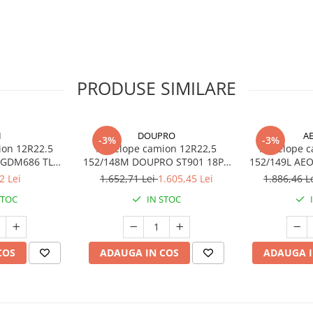
opă
pă
PRODUSE SIMILARE
I
DOUPRO
A
-3%
-3%
ion 12R22.5
Anvelope camion 12R22,5
Anvelope c
I GDM686 TL
152/148M DOUPRO ST901 18PR
152/149L AEOLU
SF
TL
2 Lei
1.652,71 Lei
1.605,45 Lei
1.886,46 L
STOC
IN STOC
ă.
 standardizat.
COS
ADAUGA IN COS
ADAUGA I
uri neamenajate
lului
rinse
sporită