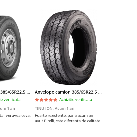
are grea
ru reducerea deteriorărilor
le de lucru
omerciale grele
r basculante, betonierelor,
e, cariere, exploatări
te pe asfalt și drumuri
Anvelope camion 385/65R22.5 164K LEAO KTS300 24PR TL
Anvelope camion 385/65R22.5 164K GITI GAM851 TL 3PMSF GITI
ie verificata
Achizitie verificata
um 1 an
TINU ION,
Acum 1 an
ar vei avea ceva.
Foarte rezistente, pana acum am
avut Pirelli, este diferenta de calitate