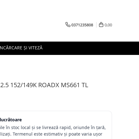
0371235808
0,00
ÎNCĂRCARE ȘI VITEZĂ
22.5 152/149K ROADX MS661 TL
 lucrătoare
e în stoc local și se livrează rapid, oriunde în țară,
lizați. Termenul este estimativ și poate varia ușor