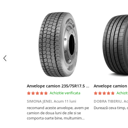
Profil Tractiune
⭐
Protecție împotriva ruperii canelurilor
în exploat
⭐
Elemente de protecție în interiorul canalelor
pent
Semi-remorca
⭐
Compus rezistent la perforare
pentru condiții difici
⭐
M+S și 3PMSF
pentru condiții variate de exploatare
295/55R22.5
⭐
Capacitate ridicată de încărcare
pentru vehicule c
Profil Tractiune
🚛 Recomandată pentru
axa de tracțiune
a camioanelo
295/60R22.5
vehiculelor forestiere și camioanelor utilizate în
șantier
Profil directie
forestiere și transport de materiale
, în aplicații mix
neamenajate.
Profil Tractiune
295/80R22.5
Profil directie
On off santier & forestier
Anvelope camion 235/75R17.5 143/141J(144F) Westlake WDA2 TL M+S 3PMSF
Regional & Autostrada
Achizitie verificata
Achizit
Profil Tractiune
SIMONA JENEI,
Acum 11 luni
DOBRA TIBERIU,
Ac
Autostrada
recomand aceste anvelope, avem pe
Durează ceva timp, d
On off santier & forestier
camion de doua luni de zile si se
Regional & Autostrada
comporta oarte bine, multumim
Andrei pentru recomandare
305/70R19.5