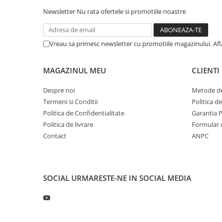
Profil directie
Newsletter
Nu rata ofertele si promotiile noastre
315/60R22.5
Profil directie
Vreau sa primesc newsletter cu promotiile magazinului. Af
Autostrada
Regional & Autostrada
MAGAZINUL MEU
CLIENTI
Profil Tractiune
Despre noi
Metode de
Autostrada
Termeni si Conditii
Politica d
Regional & Autostrada
Politica de Confidentialitate
Garantia 
315/70R22.5
Politica de livrare
Formular 
Profil directie
Contact
ANPC
Profil Tractiune
315/80R22.5
Profil directie
SOCIAL
URMARESTE-NE IN SOCIAL MEDIA
Autostrada
On off santier & forestier
Regional & Autostrada