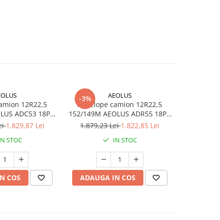
EOLUS
AEOLUS
LING
-3%
-5%
amion 12R22,5
Anvelope camion 12R22,5
Anvelop
S ADC53 18PR
152/149M AEOLUS ADR55 18PR
152/148K
TL
TL
ei
1.829,87 Lei
1.879,23 Lei
1.822,85 Lei
1.725,0
IN STOC
IN STOC
N COS
ADAUGA IN COS
ADAUG