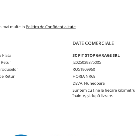
la mai multe in
Politica de Confidentialitate
DATE COMERCIALE
 Plata
SC PIT STOP GARAGE SRL
e Retur
J2025039875005
Produselor
RO51909960
de Retur
HORIA NR68
DEVA, Hunedoara
Suntem cu tine la fiecare kilometru 
înainte, și după livrare.