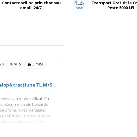
Contactează-ne prin chat sau
Transport Gratuit la 
email, 24/7.
Peste 5000 LEI
oad
❄️ M+S
🏔️ 3PMSF
lopă tracțiune TL M+S
pentru camioane utilizate în
 blocuri mari ale benzii de
ii pe drumuri neamenajate.
 profilului
, iar nervurile de
 și la protejarea canelurilor