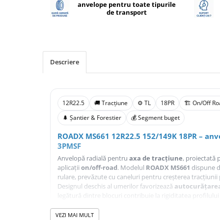
anvelope pentru toate tipurile
Profil Tractiune
de transport
Semi-remorca
245/70R17.5
Profil directie
Descriere
Profil Tractiune
Semi-remorca
225/70R19.5
12R22.5
🚚 Tracțiune
⚙️ TL
18PR
🏗️ On/Off R
245/70R19.5
🌲 Șantier & Forestier
💰 Segment buget
Profil directie
ROADX MS661 12R22.5 152/149K 18PR – anve
Profil Tractiune
3PMSF
Semi-remorca
Anvelopă radială pentru
axa de tracțiune
, proiectată 
aplicații
on/off-road
. Modelul
ROADX MS661
dispune de
255/70R22.5
rulare, prevăzute cu caneluri pentru creșterea tracțiun
Directie
Designul deschis al umerilor favorizează
autocurățarea
legătură dintre blocuri contribuie la rigiditatea profilului
Tractiune
împotriva ruperii.
265/70R17.5
VEZI MAI MULT