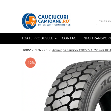
Toate Produsele
10R22.5
Directie
TOATE PRODUSELE
CONTACT
INFO TRANSPOR
Tractiune
11R22.5
Home /
12R22.5 /
Anvelope camion 12R22.5 152/149K RO
Profil directie
-12%
Profil Tractiune
12R22.5
Profil directie
Profil Tractiune
13R22.5
Profil directie
Profil Tractiune