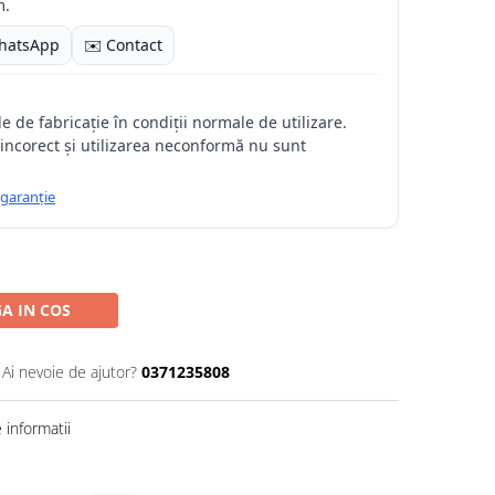
m.
hatsApp
✉️ Contact
 de fabricație în condiții normale de utilizare.
incorect și utilizarea neconformă nu sunt
 garanție
A IN COS
Ai nevoie de ajutor?
0371235808
informatii