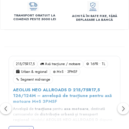
TRANSPORT GRATUIT LA
ACHITĂ ÎN RATE FIXE, FĂRĂ
COMENZI PESTE 5000 LEI
DEPLASARE LA BANCĂ
Descriere
215/75R17,5
🚛 Axă tracțiune / motoare
⚙️ 16PR • TL
🏙️ Urban & regional
❄️ M+S • 3PMSF
🔧 Segment mid-range
AEOLUS NEO ALLROADS D 215/75R17,5
126/124M – anvelopă de tracțiune pentru axă
motoare M+S 3PMSF
Anvelopă de
tracțiune
pentru
axa motoare
, destinată
camioanelor de
distribuție urbană și transport
regional
. Modelul
AEOLUS NEO ALLROADS D
dispune
de un profil optimizat pentru
aderență ridicată
,
stabilitate