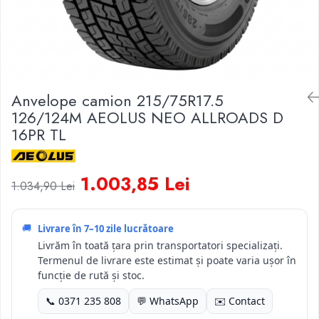
Anvelope camion 215/75R17.5
126/124M AEOLUS NEO ALLROADS D
16PR TL
1.003,85 Lei
1.034,90 Lei
🚚
Livrare în
7–10 zile lucrătoare
Livrăm în toată țara prin transportatori specializați.
Termenul de livrare este estimat și poate varia ușor în
funcție de rută și stoc.
📞 0371 235 808
💬 WhatsApp
✉️ Contact