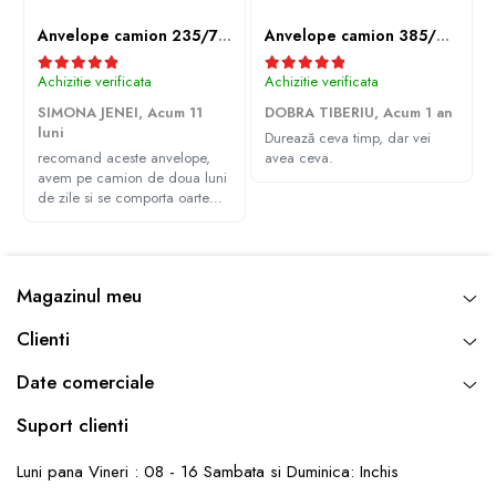
Anvelope camion 235/75R17.5 143/141J(144F) Westlake WDA2 TL M+S 3PMSF
Anvelope camion 385/65R22.5 164K LEAO KTS300 24PR TL
Achizitie verificata
Achizitie verificata
SIMONA JENEI,
Acum 11
DOBRA TIBERIU,
Acum 1 an
luni
Durează ceva timp, dar vei
recomand aceste anvelope,
avea ceva.
avem pe camion de doua luni
de zile si se comporta oarte
bine, multumim Andrei pentru
recomandare
Magazinul meu
Clienti
Date comerciale
Suport clienti
Luni pana Vineri : 08 - 16 Sambata si Duminica: Inchis