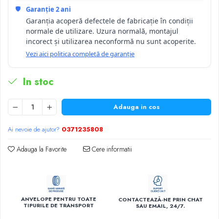
🛡️
Garanție 2 ani
Garanția acoperă defectele de fabricație în condiții
normale de utilizare. Uzura normală, montajul
incorect și utilizarea neconformă nu sunt acoperite.
Vezi aici politica completă de garanție
In stoc
Adauga in cos
Ai nevoie de ajutor?
0371235808
Adauga la Favorite
Cere informatii
ANVELOPE PENTRU TOATE
CONTACTEAZĂ-NE PRIN CHAT
TIPURILE DE TRANSPORT
SAU EMAIL, 24/7.