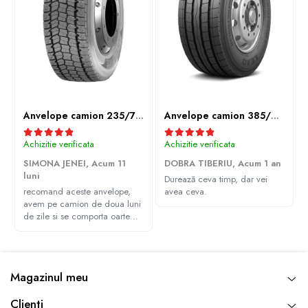
Anvelope camion 235/75R17.5 143/141J(144F) Westlake WDA2 TL M+S 3PMSF
Anvelope camion 385/65R22.5 164K LEAO KTS300 24PR TL
Achizitie verificata
Achizitie verificata
SIMONA JENEI,
Acum 11
DOBRA TIBERIU,
Acum 1 an
luni
Durează ceva timp, dar vei
recomand aceste anvelope,
avea ceva.
avem pe camion de doua luni
de zile si se comporta oarte
bine, multumim Andrei pentru
recomandare
Magazinul meu
Clienti