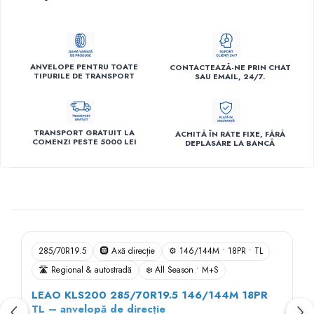
ANVELOPE PENTRU TOATE
CONTACTEAZĂ-NE PRIN CHAT
TIPURILE DE TRANSPORT
SAU EMAIL, 24/7.
TRANSPORT GRATUIT LA
ACHITĂ ÎN RATE FIXE, FĂRĂ
COMENZI PESTE 5000 LEI
DEPLASARE LA BANCĂ
Descriere
285/70R19.5
🛞 Axă direcție
⚙️ 146/144M • 18PR • TL
🛣️ Regional & autostradă
❄️ All Season • M+S
LEAO KLS200 285/70R19.5 146/144M 18PR
TL – anvelopă de direcție