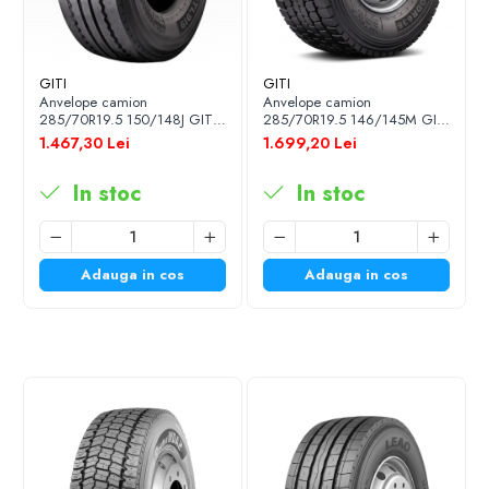
siguranța
și
costurile controlate de exploatare
.
GITI
GITI
Anvelope camion
Anvelope camion
285/70R19.5 150/148J GITI
285/70R19.5 146/145M GITI
GTL919 TL 3PMSF 18PR
GDR638 TL 3PMSF
1.467,30 Lei
1.699,20 Lei
In stoc
In stoc
Adauga in cos
Adauga in cos