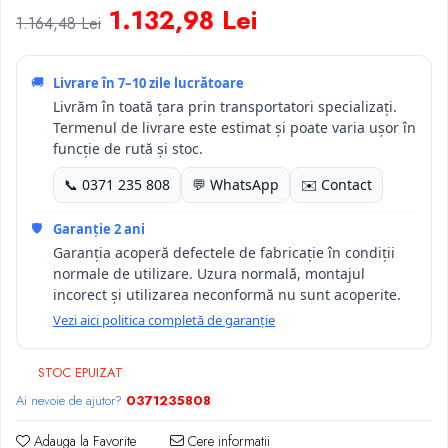
1.132,98 Lei
1.164,48 Lei
🚚
Livrare în
7–10 zile lucrătoare
Livrăm în toată țara prin transportatori specializați.
Termenul de livrare este estimat și poate varia ușor în
funcție de rută și stoc.
📞 0371 235 808
💬 WhatsApp
✉️ Contact
🛡️
Garanție 2 ani
Garanția acoperă defectele de fabricație în condiții
normale de utilizare. Uzura normală, montajul
incorect și utilizarea neconformă nu sunt acoperite.
Vezi aici politica completă de garanție
STOC EPUIZAT
Ai nevoie de ajutor?
0371235808
Adauga la Favorite
Cere informatii