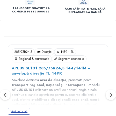
TRANSPORT GRATUIT LA
ACHITĂ ÎN RATE FIXE, FĂRĂ
COMENZI PESTE 5000 LEI
DEPLASARE LA BANCĂ
Descriere
285/75R24,5
🚛 Direcție
⚙️ 14PR • TL
🛣️ Regional & Autostradă
💰 Segment economic
APLUS SL101 285/75R24,5 144/141M –
anvelopă direcție TL 14PR
Anvelopă destinată
axei de direcție
, proiectată pentru
transport regional, național și internațional
. Modelul
APLUS SL101
utilizează un profil cu nervuri longitudinale
continue și canale optimizate pentru evacuarea eficientă a
apei, oferind
stabilitate direcțională excelentă
,
uzură
uniformă
și
kilometraj ridicat
. Este o alegere eficientă
pentru flotele care urmăresc costuri reduse de exploatare.
Vezi mai mult