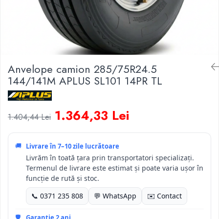
Anvelope camion 285/75R24.5
144/141M APLUS SL101 14PR TL
1.364,33 Lei
1.404,44 Lei
🚚
Livrare în
7–10 zile lucrătoare
Livrăm în toată țara prin transportatori specializați.
Termenul de livrare este estimat și poate varia ușor în
funcție de rută și stoc.
📞 0371 235 808
💬 WhatsApp
✉️ Contact
🛡️
Garanție 2 ani