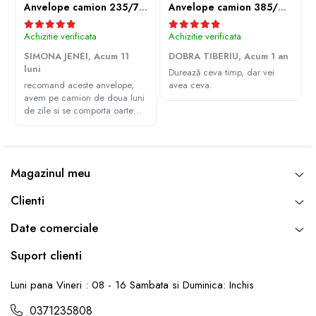
Anvelope camion 235/75R17.5 143/141J(144F) Westlake WDA2 TL M+S 3PMSF
Anvelope camion 385/65R22.5 164K LEAO KTS300 24PR TL
Achizitie verificata
Achizitie verificata
SIMONA JENEI,
Acum 11
DOBRA TIBERIU,
Acum 1 an
luni
Durează ceva timp, dar vei
recomand aceste anvelope,
avea ceva.
avem pe camion de doua luni
de zile si se comporta oarte
bine, multumim Andrei pentru
recomandare
Magazinul meu
Clienti
Date comerciale
Suport clienti
Luni pana Vineri : 08 - 16 Sambata si Duminica: Inchis
0371235808