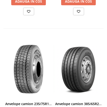
ADAUGA IN COS
ADAUGA IN COS
iarnă
.
Anvelope camion 235/75R17.5 143/141J(144F) Westlake WDA2 TL M+S 3PMSF
Anvelope camion 385/65R22.5 164K LEAO KTS300 24PR TL