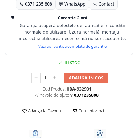
📞 0371 235 808
💬 WhatsApp
✉️ Contact
🛡️
Garanție 2 ani
Garanția acoperă defectele de fabricație în condiții
normale de utilizare. Uzura normală, montajul
incorect și utilizarea neconformă nu sunt acoperite.
Vezi aici politica completă de garanție
IN STOC
ADAUGA IN COS
Cod Produs:
0BA-932931
Ai nevoie de ajutor?
0371235808
Adauga la Favorite
Cere informatii