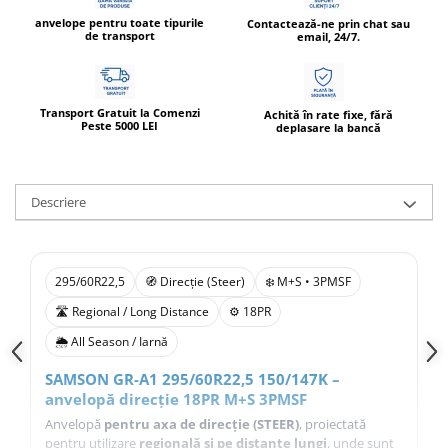
anvelope pentru toate tipurile
Contactează-ne prin chat sau
de transport
email, 24/7.
Transport Gratuit la Comenzi
Achită în rate fixe, fără
Peste 5000 LEI
deplasare la bancă
Descriere
295/60R22,5
🧭 Direcție (Steer)
❄️ M+S • 3PMSF
🛣️ Regional / Long Distance
⚙️ 18PR
🌦️ All Season / Iarnă
SAMSON GR-A1 295/60R22,5 150/147K –
anvelopă direcție 18PR M+S 3PMSF
Anvelopă
pentru axa de direcție (STEER)
, proiectată
pentru utilizare
regională și pe distanțe lungi
, unde sunt