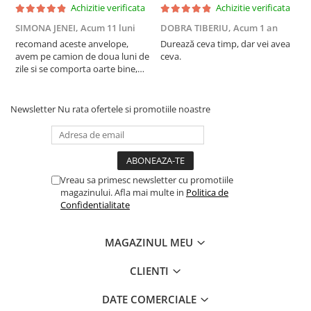
Achizitie verificata
Achizitie verificata
SIMONA JENEI,
Acum 11 luni
DOBRA TIBERIU,
Acum 1 an
T
recomand aceste anvelope,
Durează ceva timp, dar vei avea
F
avem pe camion de doua luni de
ceva.
a
zile si se comporta oarte bine,
c
multumim Andrei pentru
recomandare
Newsletter
Nu rata ofertele si promotiile noastre
Vreau sa primesc newsletter cu promotiile
magazinului. Afla mai multe in
Politica de
Confidentialitate
MAGAZINUL MEU
CLIENTI
DATE COMERCIALE