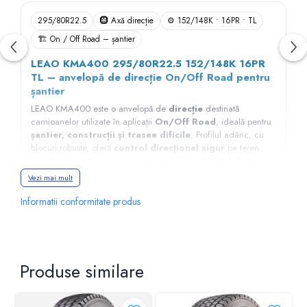
295/80R22.5
🛞 Axă direcție
⚙️ 152/148K • 16PR • TL
🏗️ On / Off Road – șantier
LEAO KMA400 295/80R22.5 152/148K 16PR
TL – anvelopă de direcție On/Off Road pentru
șantier
LEAO KMA400 este o anvelopă de
direcție
destinată
camioanelor utilizate în aplicații
On/Off Road
, ideală pentru
șantier, construcții și trasee dificile
. Profilul adânc, cu
blocuri robuste, oferă
control direcțional sigur
pe teren
accidentat, pietriș sau noroi, menținând totodată stabilitatea
necesară pe drumurile asfaltate.
Vezi mai mult
➤
Dimensiune:
295/80R22.5
Informatii conformitate produs
➤
Indice sarcină:
152/148 (axă simplă / dublă)
➤
Indice viteză:
K (până la 110 km/h)
➤
Construcție:
16PR, TL – fără cameră
➤
Poziție recomandată:
axă față (direcție)
➤
Utilizare:
On/Off Road, șantier, construcții, aplicații
Produse similare
industriale
➤
Tip produs:
anvelopă nouă, segment economic