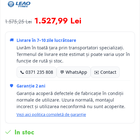
1.527,99 Lei
1.575,25 Lei
🚚
Livrare în
7–10 zile lucrătoare
Livrăm în toată țara prin transportatori specializați.
Termenul de livrare este estimat și poate varia ușor în
funcție de rută și stoc.
📞 0371 235 808
💬 WhatsApp
✉️ Contact
🛡️
Garanție 2 ani
Garanția acoperă defectele de fabricație în condiții
normale de utilizare. Uzura normală, montajul
incorect și utilizarea neconformă nu sunt acoperite.
Vezi aici politica completă de garanție
In stoc