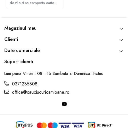
de zile si se comporta oarte
bine, multumim Andrei pentru
recomandare
Magazinul meu
Clienti
Date comerciale
Suport clienti
Luni pana Vineri : 08 - 16 Sambata si Duminica: Inchis
0371235808
office@cauciucuricamioane.ro