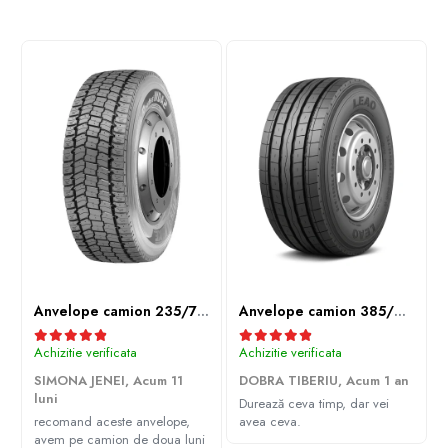
Anvelope camion 235/75R17.5 143/141J(144F) Westlake WDA2 TL M+S 3PMSF
Anvelope camion 385/65R22.5 164K LEAO KTS300 24PR TL
Achizitie verificata
Achizitie verificata
SIMONA JENEI,
Acum 11
DOBRA TIBERIU,
Acum 1 an
luni
Durează ceva timp, dar vei
recomand aceste anvelope,
avea ceva.
avem pe camion de doua luni