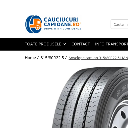
Toate Produsele
10R22.5
Directie
TOATE PRODUSELE
CONTACT
INFO TRANSPOR
Tractiune
11R22.5
Home /
315/80R22.5 /
Anvelope camion 315/80R22.5 HA
Profil directie
Profil Tractiune
12R22.5
Profil directie
Profil Tractiune
13R22.5
Profil directie
Profil Tractiune