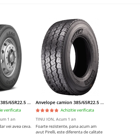
Anvelope camion 385/65R22.5 164K LEAO KTS300 24PR TL
Anvelope camion 385/65R22.5 164K GITI GAM851 TL 3PMSF GITI
ie verificata
Achizitie verificata
um 1 an
TINU ION,
Acum 1 an
ar vei avea ceva.
Foarte rezistente, pana acum am
avut Pirelli, este diferenta de calitate