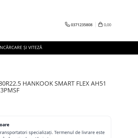
0371235808
0,00
ÎNCĂRCARE ȘI VITEZĂ
/80R22.5 HANKOOK SMART FLEX AH51
S 3PMSF
toare
transportatori specializați. Termenul de livrare este