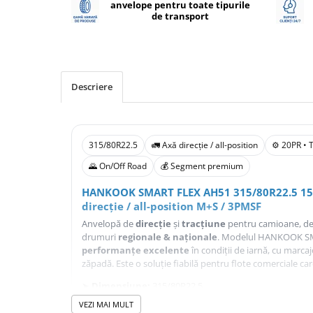
anvelope pentru toate tipurile
de transport
Profil Tractiune
Semi-remorca
245/70R17.5
Profil directie
Descriere
Profil Tractiune
Semi-remorca
225/70R19.5
315/80R22.5
🚛 Axă direcție / all-position
⚙️ 20PR • 
245/70R19.5
🌄 On/Off Road
💰 Segment premium
Profil directie
HANKOOK SMART FLEX AH51 315/80R22.5 15
Profil Tractiune
direcție / all-position M+S / 3PMSF
Semi-remorca
Anvelopă de
direcție
și
tracțiune
pentru camioane, des
drumuri
regionale & naționale
. Modelul HANKOOK S
255/70R22.5
performanțe excelente
în condiții de iarnă, cu marca
Directie
zăpadă. Este o soluție fiabilă pentru flote comerciale ca
Tractiune
➤
Dimensiune:
315/80R22.5
➤
Indice sarcină:
156/150 (axă simplă/dublă)
VEZI MAI MULT
265/70R17.5