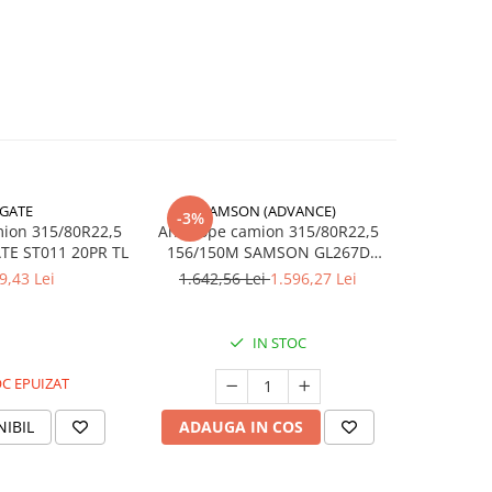
GATE
SAMSON (ADVANCE)
SAMS
-3%
-3%
ion 315/80R22,5
Anvelope camion 315/80R22,5
Anvelope 
156/152M AGATE ST011 20PR TL
156/150M SAMSON GL267D
156/150K 
20PR TL M+S; 3PMSF
M
9,43 Lei
1.642,56 Lei
1.596,27 Lei
1.677,4
IN STOC
C EPUIZAT
NIBIL
ADAUGA IN COS
ADAUG