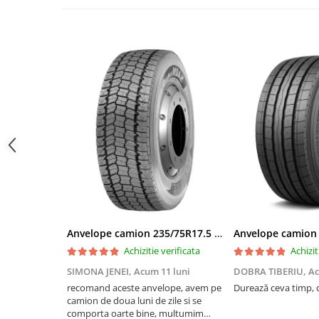
Profil Tractiune
Semi-remorca
295/55R22.5
Profil Tractiune
295/60R22.5
Profil directie
Profil Tractiune
295/80R22.5
Profil directie
On off santier & forestier
Regional & Autostrada
Anvelope camion 235/75R17.5 143/141J(144F) Westlake WDA2 TL M+S 3PMSF
Profil Tractiune
Achizitie verificata
Achizit
Autostrada
SIMONA JENEI,
Acum 11 luni
DOBRA TIBERIU,
Ac
On off santier & forestier
recomand aceste anvelope, avem pe
Durează ceva timp, d
Regional & Autostrada
camion de doua luni de zile si se
305/70R19.5
comporta oarte bine, multumim