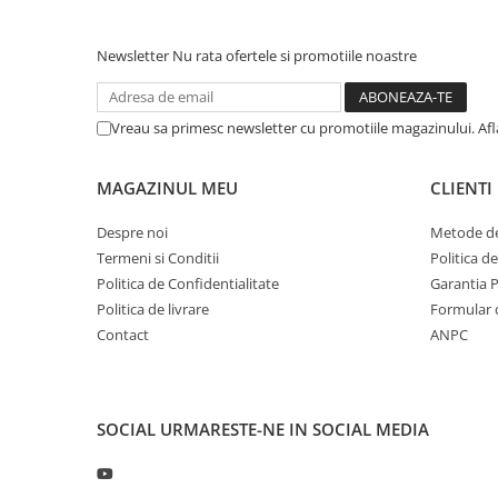
Andrei pentru recomandare
Profil directie
315/60R22.5
Newsletter
Nu rata ofertele si promotiile noastre
Profil directie
Autostrada
Vreau sa primesc newsletter cu promotiile magazinului. Af
Regional & Autostrada
Profil Tractiune
MAGAZINUL MEU
CLIENTI
Autostrada
Despre noi
Metode de
Regional & Autostrada
Termeni si Conditii
Politica d
315/70R22.5
Politica de Confidentialitate
Garantia 
Profil directie
Politica de livrare
Formular 
Profil Tractiune
Contact
ANPC
315/80R22.5
Profil directie
Autostrada
SOCIAL
URMARESTE-NE IN SOCIAL MEDIA
On off santier & forestier
Regional & Autostrada