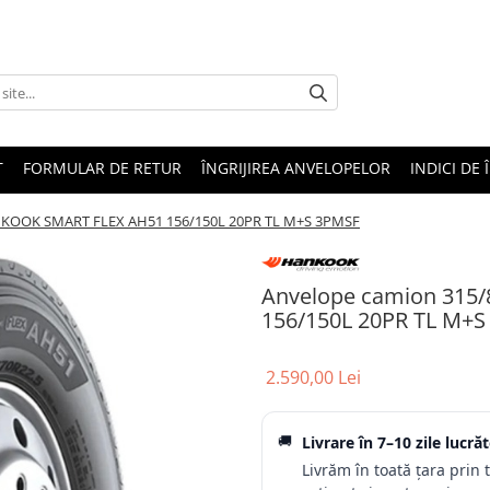
T
FORMULAR DE RETUR
ÎNGRIJIREA ANVELOPELOR
INDICI DE 
NKOOK SMART FLEX AH51 156/150L 20PR TL M+S 3PMSF
Anvelope camion 315
156/150L 20PR TL M+
2.590,00 Lei
🚚
Livrare în
7–10 zile lucră
Livrăm în toată țara prin 