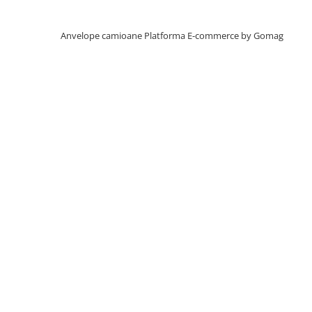
Profil Tractiune
Autostrada
Anvelope camioane
Platforma E-commerce by Gomag
On off santier & forestier
Regional & Autostrada
355/50R22.5
Profil directie
385/55R19.5
305/70R22.5
385/55R22.5
Profil directie
Autostrada
Regional & Autostrada
Semi-remorca
Autostrada
On off santier & forestier
Regional & Autostrada