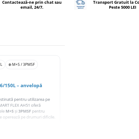
Contactează-ne prin chat sau
Transport Gratuit la 
email, 24/7.
Peste 5000 LEI
TL
❄️ M+S / 3PMSF
6/150L – anvelopă
tinată pentru utilizarea pe
MART FLEX AH51 oferă
jele
M+S
și
3PMSF
pentru
re operează pe drumuri dificile.