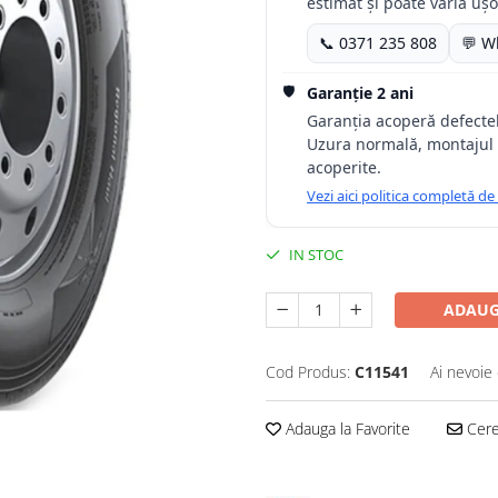
estimat și poate varia ușor
📞 0371 235 808
💬 W
🛡️
Garanție 2 ani
Garanția acoperă defectele
Uzura normală, montajul 
acoperite.
Vezi aici politica completă de
IN STOC
ADAUG
Cod Produs:
C11541
Ai nevoie 
Adauga la Favorite
Cere 