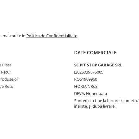
la mai multe in
Politica de Confidentialitate
DATE COMERCIALE
 Plata
SC PIT STOP GARAGE SRL
e Retur
J2025039875005
Produselor
RO51909960
de Retur
HORIA NR68
DEVA, Hunedoara
Suntem cu tine la fiecare kilometru 
înainte, și după livrare.