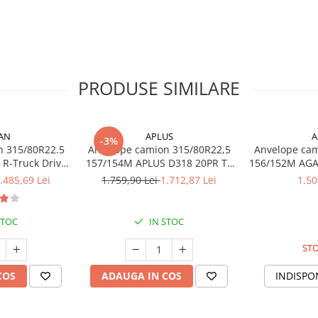
PRODUSE SIMILARE
de (3PMSF)
e
ensă
AN
APLUS
A
-3%
n 315/80R22.5
Anvelope camion 315/80R22,5
Anvelope cam
ehicule utilitare
utilizate în
e
157/154M APLUS D318 20PR TL
diții meteo dificile.
3PMSF
M+S 3PMSF
.485,69 Lei
1.759,90 Lei
1.712,87 Lei
1.50
STOC
IN STOC
STO
COS
ADAUGA IN COS
INDISPO