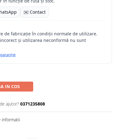
 în funcție de rută și stoc.
hatsApp
✉️ Contact
 de fabricație în condiții normale de utilizare.
incorect și utilizarea neconformă nu sunt
 garanție
A IN COS
de ajutor?
0371235808
informatii