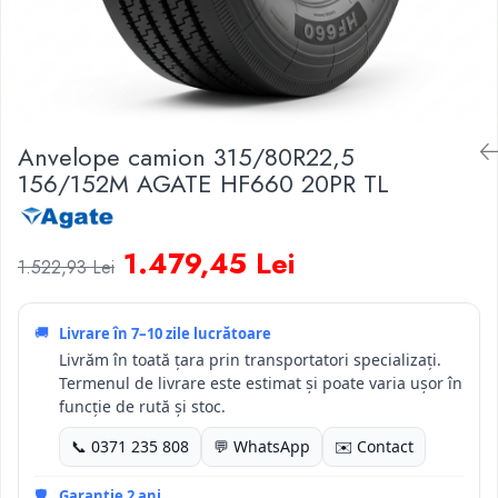
Anvelope camion 315/80R22,5
156/152M AGATE HF660 20PR TL
1.479,45 Lei
1.522,93 Lei
🚚
Livrare în
7–10 zile lucrătoare
Livrăm în toată țara prin transportatori specializați.
Termenul de livrare este estimat și poate varia ușor în
funcție de rută și stoc.
📞 0371 235 808
💬 WhatsApp
✉️ Contact
🛡️
Garanție 2 ani