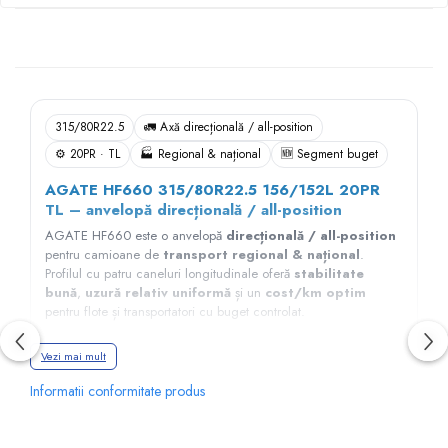
Descriere
315/80R22.5
🚛 Axă direcțională / all-position
⚙️ 20PR · TL
🏭 Regional & național
🆕 Segment buget
AGATE HF660 315/80R22.5 156/152L 20PR
TL – anvelopă direcțională / all-position
AGATE HF660 este o anvelopă
direcțională / all-position
pentru camioane de
transport regional & național
.
Profilul cu patru caneluri longitudinale oferă
stabilitate
bună
,
uzură relativ uniformă
și un
cost/km optim
pentru flote și transportatori cu buget controlat.
➤
Dimensiune:
315/80R22.5
Vezi mai mult
➤
Indice sarcină:
156/152 (axă simplă/dublă)
➤
Indice viteză:
L (până la 120 km/h, conform
Informatii conformitate produs
producătorului)
➤
Construcție:
20PR, TL – fără cameră
➤
Poziție recomandată:
axă direcțională (față) și/sau all-