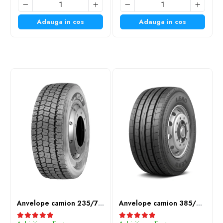
Adauga in cos
Adauga in cos
Anvelope camion 235/75R17.5 143/141J(144F) Westlake WDA2 TL M+S 3PMSF
Anvelope camion 385/65R22.5 164K LEAO KTS300 24PR TL