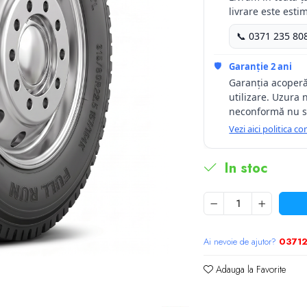
livrare este estim
📞 0371 235 80
🛡️
Garanție 2 ani
Garanția acoperă
utilizare. Uzura 
neconformă nu s
Vezi aici politica 
In stoc
Ai nevoie de ajutor?
0371
Adauga la Favorite