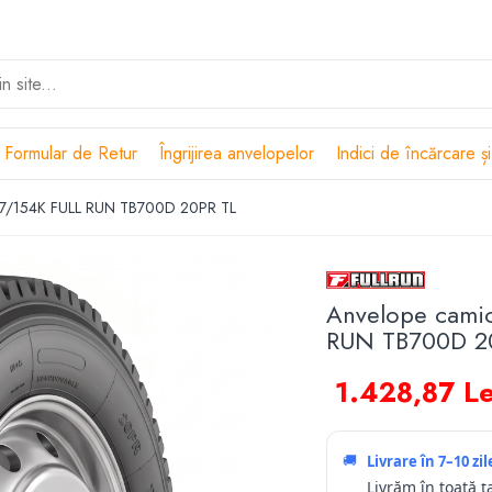
Formular de Retur
Îngrijirea anvelopelor
Indici de încărcare și
57/154K FULL RUN TB700D 20PR TL
Anvelope cami
RUN TB700D 2
1.428,87 Le
🚚
Livrare în
7–10 zi
Livrăm în toată ț