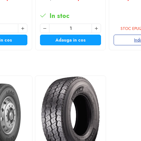
In stoc
STOC EPUI
in cos
Adauga in cos
Indi