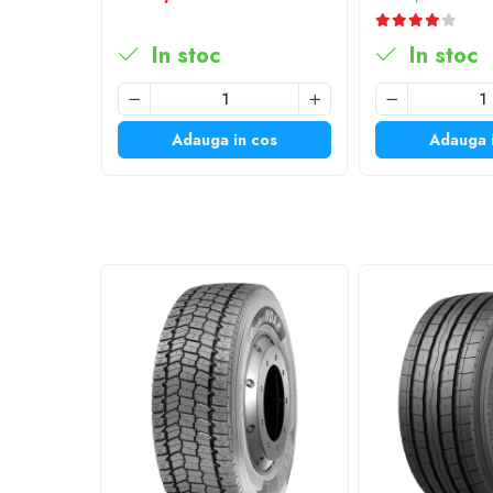
Profil Tractiune
Semi-remorca
In stoc
In stoc
295/55R22.5
Profil Tractiune
Adauga in cos
Adauga 
295/60R22.5
Profil directie
Profil Tractiune
295/80R22.5
Profil directie
On off santier & forestier
Regional & Autostrada
Profil Tractiune
Autostrada
On off santier & forestier
Regional & Autostrada
305/70R19.5