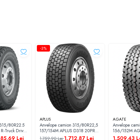
t cu zăpadă
ece
ră uniformă
-3%
rt regional și pe distanțe lungi
, pe
axa de tracțiune
, unde sunt importan
APLUS
AGATE
 315/80R22.5
Anvelope camion 315/80R22,5
Anvelope cam
e
157/154M APLUS D318 20PR
156/152M AGAT
TL M+S 3PMSF
TL
85,69 Lei
1.712,87 Lei
1.509,43 L
1.759,90 Lei