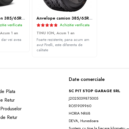
Anvelope camion 385/65R22.5 164K LEAO KTS300 24PR TL
Anvelope camion 385/65R22.5 164K GITI GAM851 TL 3PMSF GITI
itie verificata
Achizitie verificata
Acum 1 an
TINU ION,
Acum 1 an
 dar vei avea
Foarte rezistente, pana acum am
avut Pirelli, este diferenta de
calitate
Date comerciale
e Plata
SC PIT STOP GARAGE SRL
J2025039875005
de Retur
RO51909960
 Produselor
HORIA NR68
 de Retur
DEVA, Hunedoara
Suntem cu tine la fiecare kilometru – 