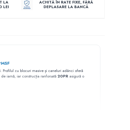
T LA
ACHITĂ ÎN RATE FIXE, FĂRĂ
 LEI
DEPLASARE LA BANCĂ
PMSF
i. Profilul cu blocuri masive și caneluri adânci oferă
i de iarnă, iar construcția ranforsată
20PR
asigură o