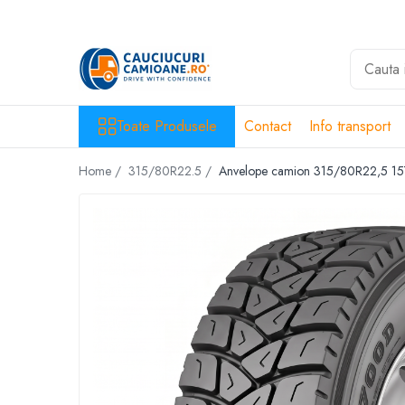
Toate Produsele
10R22.5
Directie
Toate Produsele
Contact
Info transport
Tractiune
Home /
315/80R22.5 /
Anvelope camion 315/80R22,5 1
11R22.5
Profil directie
Profil Tractiune
12R22.5
Profil directie
Profil Tractiune
13R22.5
Profil directie
Profil Tractiune