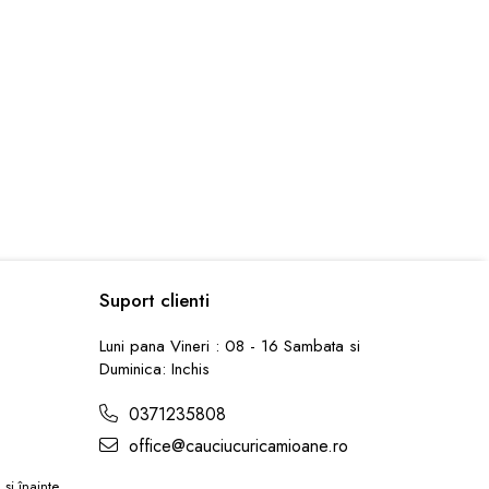
Suport clienti
Luni pana Vineri : 08 - 16 Sambata si
Duminica: Inchis
0371235808
office@cauciucuricamioane.ro
și înainte,