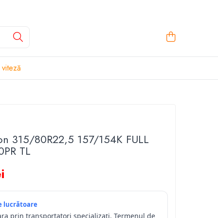
 viteză
on 315/80R22,5 157/154K FULL
0PR TL
i
le lucrătoare
ara prin transportatori specializați. Termenul de