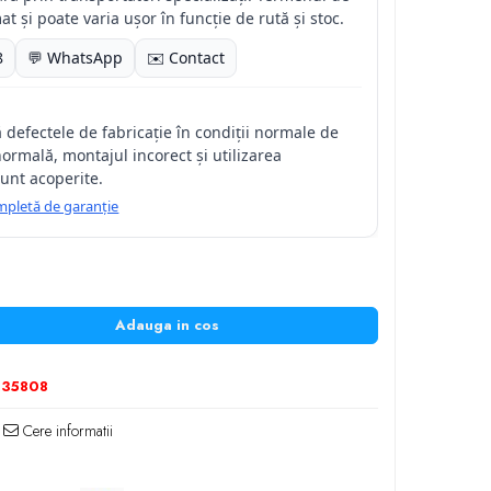
at și poate varia ușor în funcție de rută și stoc.
8
💬 WhatsApp
✉️ Contact
 defectele de fabricație în condiții normale de
normală, montajul incorect și utilizarea
unt acoperite.
completă de garanție
Adauga in cos
235808
Cere informatii