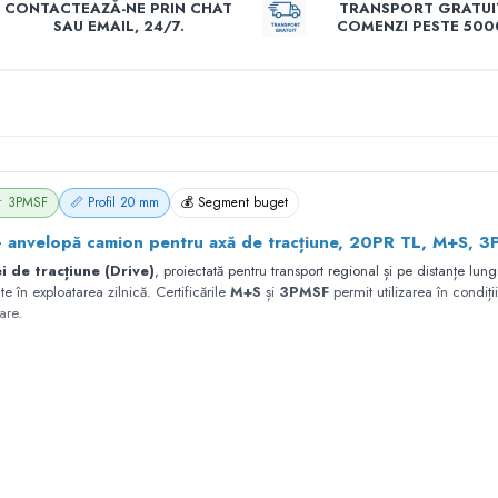
CONTACTEAZĂ-NE PRIN CHAT
TRANSPORT GRATUI
SAU EMAIL, 24/7.
COMENZI PESTE 5000
 • 3PMSF
📏 Profil 20 mm
💰 Segment buget
nvelopă camion pentru axă de tracțiune, 20PR TL, M+S, 3
i de tracțiune (Drive)
, proiectată pentru transport regional și pe distanțe lung
ate în exploatarea zilnică. Certificările
M+S
și
3PMSF
permit utilizarea în condiți
are.