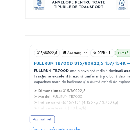
ANVELOPE PENTRU TOATE
TIPURILE DE TRANSPORT
Profil Tractiune
Semi-remorca
Descriere
245/70R17.5
Profil directie
Profil Tractiune
Semi-remorca
315/80R22,5
🚚 Axă tracțiune
⚙️ 20PR • TL
❄️ M+S
225/70R19.5
FULLRUN TB700D 315/80R22,5 157/154K – a
245/70R19.5
FULLRUN TB700D
este o anvelopă radială destinată
axe
Profil directie
tracțiune excelentă
,
uzură uniformă
și o bună stabilit
capacitate mare de încărcare și o durată extinsă de exploat
Profil Tractiune
➤
Dimensiune:
315/80R22,5
Semi-remorca
➤
Model:
FULLRUN TB700D
255/70R22.5
➤
Indice sarcină:
157/154 (4.125 kg / 3.750 kg)
➤
Indice viteză:
K (110 km/h)
Directie
➤
Construcție:
20PR
Tractiune
Vezi mai mult
➤
Tip:
TL (Tubeless)
➤
Marcaje:
M+S, 3PMSF
265/70R17.5
Informatii conformitate produs