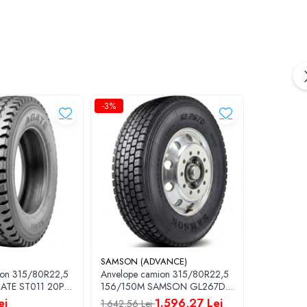
-3%
-3%
te aderența, durabilitatea și costurile reduse de
SAMSON (ADVANCE)
SAMSON (
ion 315/80R22,5
Anvelope camion 315/80R22,5
Anvelope 
E ST011 20PR
156/150M SAMSON GL267D
156/150K
20PR TL M+S; 3PMSF
20PR M+S
ei
1.596,27 Lei
1.642,56 Lei
1.677,49 L