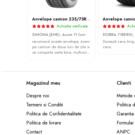
Profil directie
315/60R22.5
Anvelope camion 235/75R17.5 143/141J(144F) Westlake WDA2 TL M+S 3PMSF
Profil directie
Achizitie verificata
Achiz
Autostrada
SIMONA JENEI,
Acum 11 luni
DOBRA TIBERIU,
Regional & Autostrada
recomand aceste anvelope, avem
Durează ceva timp,
pe camion de doua luni de zile si
ceva.
Profil Tractiune
se comporta oarte bine, multumim
Autostrada
Andrei pentru recomandare
Regional & Autostrada
315/70R22.5
Profil directie
Magazinul meu
Clienti
Profil Tractiune
Despre noi
Metode d
315/80R22.5
Termeni si Conditii
Politica 
Profil directie
Politica de Confidentialitate
Garantia
Autostrada
Politica de livrare
Formular
On off santier & forestier
Contact
ANPC
Regional & Autostrada