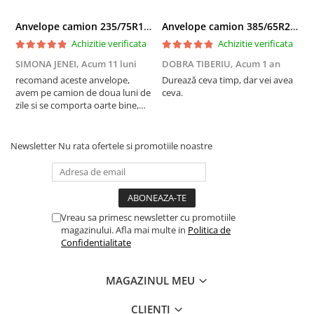
Anvelope camion 235/75R17.5 143/141J(144F) Westlake WDA2 TL M+S 3PMSF
Anvelope camion 385/65R22.5 164K LEAO KTS300 24PR TL
Achizitie verificata
Achizitie verificata
SIMONA JENEI,
Acum 11 luni
DOBRA TIBERIU,
Acum 1 an
T
recomand aceste anvelope,
Durează ceva timp, dar vei avea
F
avem pe camion de doua luni de
ceva.
a
zile si se comporta oarte bine,
c
multumim Andrei pentru
recomandare
Newsletter
Nu rata ofertele si promotiile noastre
Vreau sa primesc newsletter cu promotiile
magazinului. Afla mai multe in
Politica de
Confidentialitate
MAGAZINUL MEU
CLIENTI