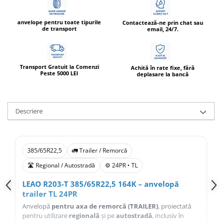
anvelope pentru toate tipurile
Contactează-ne prin chat sau
de transport
email, 24/7.
Transport Gratuit la Comenzi
Achită în rate fixe, fără
Peste 5000 LEI
deplasare la bancă
Descriere
385/65R22,5
🚛 Trailer / Remorcă
🛣️ Regional / Autostradă
⚙️ 24PR • TL
LEAO R203-T 385/65R22,5 164K – anvelopă
trailer TL 24PR
Anvelopă
pentru axa de remorcă (TRAILER)
, proiectată
pentru utilizare
regională
și pe
autostradă
, inclusiv în