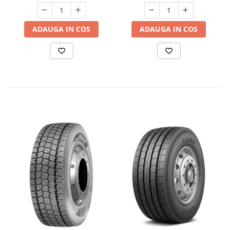
necesară o anvelopă de
trailer extrem de robustă
, stabilă
și eficientă pentru sarcini foarte mari.
ADAUGA IN COS
ADAUGA IN COS