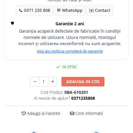
📞 0371 235 808
💬 WhatsApp
✉️ Contact
🛡️
Garanție 2 ani
Garanția acoperă defectele de fabricație în condiții
normale de utilizare. Uzura normală, montajul
incorect și utilizarea neconformă nu sunt acoperite.
Vezi aici politica completă de garanție
IN STOC
ADAUGA IN COS
Cod Produs:
0BA-610201
Ai nevoie de ajutor?
0371235808
Adauga la Favorite
Cere informatii