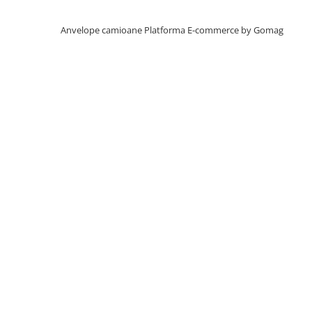
Profil Tractiune
Anvelope camioane
Platforma E-commerce by Gomag
Autostrada
On off santier & forestier
Regional & Autostrada
355/50R22.5
Profil directie
385/55R19.5
305/70R22.5
385/55R22.5
Profil directie
Autostrada
Regional & Autostrada
Semi-remorca
Autostrada
On off santier & forestier
Regional & Autostrada