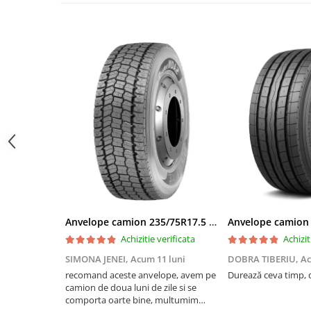
Profil Tractiune
Semi-remorca
295/55R22.5
Profil Tractiune
295/60R22.5
Profil directie
Profil Tractiune
295/80R22.5
Profil directie
On off santier & forestier
Regional & Autostrada
Anvelope camion 235/75R17.5 143/141J(144F) Westlake WDA2 TL M+S 3PMSF
Profil Tractiune
Achizitie verificata
Achizit
Autostrada
SIMONA JENEI,
Acum 11 luni
DOBRA TIBERIU,
Ac
On off santier & forestier
recomand aceste anvelope, avem pe
Durează ceva timp, d
Regional & Autostrada
camion de doua luni de zile si se
comporta oarte bine, multumim
305/70R19.5