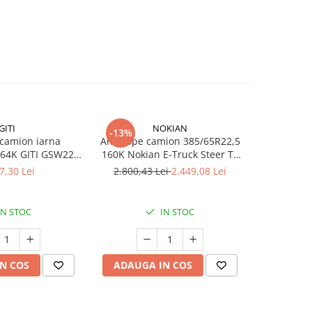
GITI
NOKIAN
-13%
-12%
camion iarna
Anvelope camion 385/65R22,5
Anvelope 
164K GITI GSW226
160K Nokian E-Truck Steer TL
160K Nokia
 3PMSF
M+S 3PMSF
TL
7,30 Lei
2.800,43 Lei
2.449,08 Lei
3.069,3
IN STOC
IN STOC
N COS
ADAUGA IN COS
ADAUG