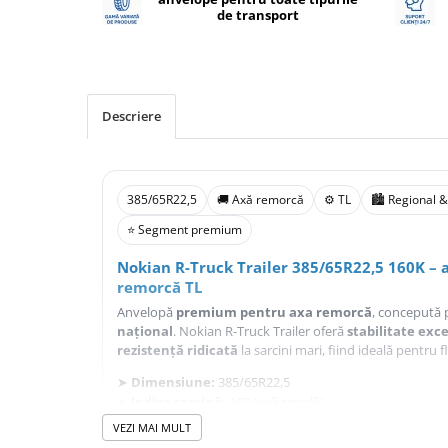
de transport
Profil Tractiune
Semi-remorca
245/70R17.5
Profil directie
Descriere
Profil Tractiune
Semi-remorca
385/65R22,5
🚚 Axă remorcă
⚙️ TL
🏙️ Regional &
225/70R19.5
⭐ Segment premium
245/70R19.5
Profil directie
Nokian R-Truck Trailer 385/65R22,5 160K –
remorcă TL
Profil Tractiune
Anvelopă
premium pentru axa remorcă
, concepută
Semi-remorca
național
. Nokian R-Truck Trailer oferă
stabilitate exc
255/70R22.5
rezistență ridicată
la sarcini mari, fiind ideală pentru f
Directie
➤
Dimensiune:
385/65R22,5
➤
Indice sarcină:
160 (axă simplă)
Tractiune
➤
Indice viteză:
K (110 km/h)
VEZI MAI MULT
265/70R17.5
➤
Construcție:
TL (fără cameră)