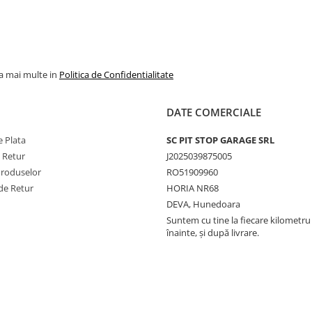
la mai multe in
Politica de Confidentialitate
DATE COMERCIALE
 Plata
SC PIT STOP GARAGE SRL
e Retur
J2025039875005
Produselor
RO51909960
de Retur
HORIA NR68
DEVA, Hunedoara
Suntem cu tine la fiecare kilometru 
înainte, și după livrare.