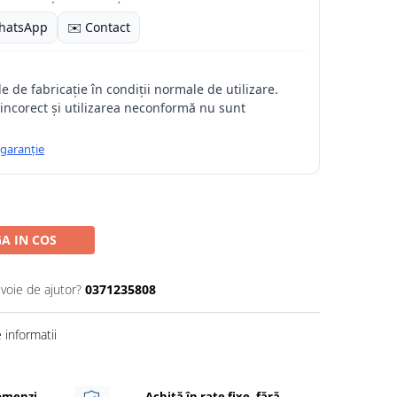
hatsApp
✉️ Contact
 de fabricație în condiții normale de utilizare.
incorect și utilizarea neconformă nu sunt
 garanție
A IN COS
evoie de ajutor?
0371235808
informatii
Comenzi
Achită în rate fixe, fără