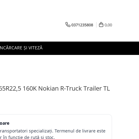
0371235808
0,00
ÎNCĂRCARE ȘI VITEZĂ
5R22,5 160K Nokian R-Truck Trailer TL
toare
transportatori specializați. Termenul de livrare este
 în funcție de rută și stoc.