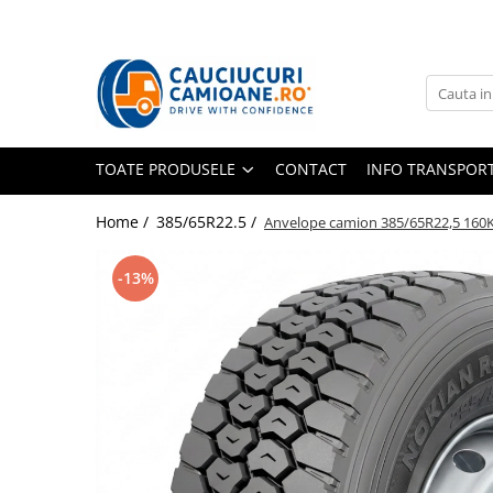
Toate Produsele
10R22.5
Directie
TOATE PRODUSELE
CONTACT
INFO TRANSPOR
Tractiune
11R22.5
Home /
385/65R22.5 /
Anvelope camion 385/65R22,5 160K 
Profil directie
-13%
Profil Tractiune
12R22.5
Profil directie
Profil Tractiune
13R22.5
Profil directie
Profil Tractiune