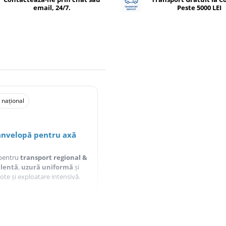
email, 24/7.
Peste 5000 LEI
 național
 anvelopă pentru axă
 pentru
transport regional &
elentă
,
uzură uniformă
și
lote și exploatare intensivă.