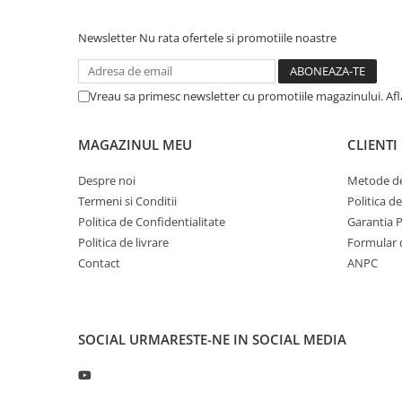
Andrei pentru recomandare
Profil directie
Newsletter
Nu rata ofertele si promotiile noastre
315/60R22.5
Profil directie
Autostrada
Vreau sa primesc newsletter cu promotiile magazinului. Af
Regional & Autostrada
Profil Tractiune
MAGAZINUL MEU
CLIENTI
Autostrada
Despre noi
Metode de
Regional & Autostrada
Termeni si Conditii
Politica d
315/70R22.5
Politica de Confidentialitate
Garantia 
Profil directie
Politica de livrare
Formular 
Contact
ANPC
Profil Tractiune
315/80R22.5
Profil directie
SOCIAL
URMARESTE-NE IN SOCIAL MEDIA
Autostrada
On off santier & forestier
Regional & Autostrada