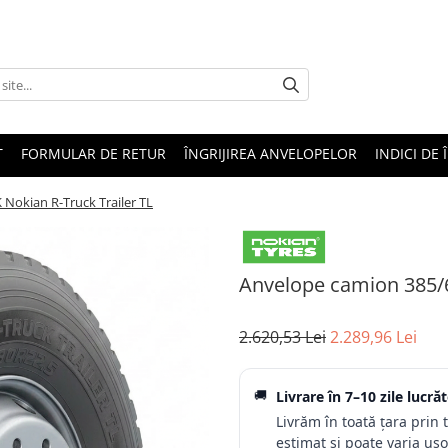
T
FORMULAR DE RETUR
ÎNGRIJIREA ANVELOPELOR
INDICI DE 
Nokian R-Truck Trailer TL
Anvelope camion 385/6
2.620,53 Lei
2.289,96 Lei
🚚
Livrare în
7–10 zile lucră
Livrăm în toată țara prin 
estimat și poate varia ușor