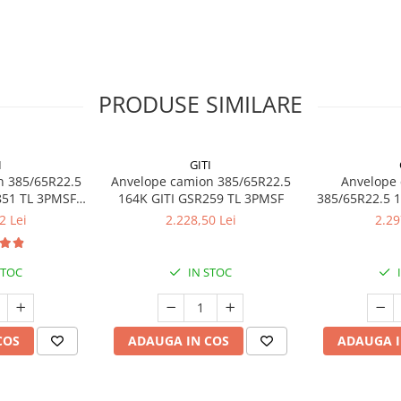
PRODUSE SIMILARE
ate în
transport regional &
I
GITI
n 385/65R22.5
Anvelope camion 385/65R22.5
Anvelope 
851 TL 3PMSF
164K GITI GSR259 TL 3PMSF
385/65R22.5 
I
TL
2 Lei
2.228,50 Lei
2.29
STOC
IN STOC
COS
ADAUGA IN COS
ADAUGA I