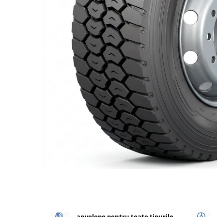
205/65R17.5
Semi-remorca
205/75R17.5
Profil directie
Profil Tractiune
9.5R17.5
215/75R17.5
Profil directie
Profil Tractiune
Semi-remorca
225/75R17.5
Profil directie
Profil Tractiune
225/75R19.5
235/75R17.5
Profil directie
anvelope pentru toate tipurile