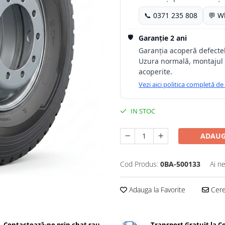
📞 0371 235 808
💬 W
🛡️
Garanție 2 ani
Garanția acoperă defectele
Uzura normală, montajul 
acoperite.
Vezi aici politica completă de
IN STOC
ADAUG
Cod Produs:
0BA-500133
Ai n
Adauga la Favorite
Cere 
Contactează-ne prin chat sau
Transport Gratuit la 