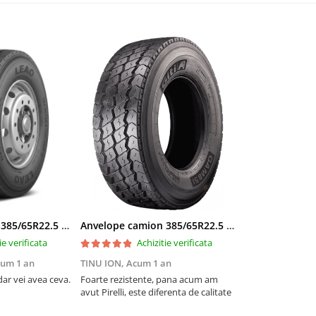
Anvelope camion 385/65R22.5 164K LEAO KTS300 24PR TL
Anvelope camion 385/65R22.5 164K GITI GAM851 TL 3PMSF GITI
ie verificata
Achizitie verificata
um 1 an
TINU ION,
Acum 1 an
ar vei avea ceva.
Foarte rezistente, pana acum am
avut Pirelli, este diferenta de calitate