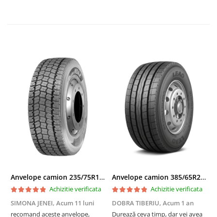
Unele jante sunt destinate capetelor tractor, altele
pentru remorci sau semiremorci. De asemenea, tipul
sistemului de frânare (disc sau tambur) poate
influența alegerea jantei.
💡
Recomandare
Dacă nu ești sigur de compatibilitate, verifică
specificațiile jantei originale sau contactează echipa
noastră pentru recomandări înainte de a plasa
comanda.
Anvelope camion 235/75R17.5 143/141J(144F) Westlake WDA2 TL M+S 3PMSF
Anvelope camion 385/65R22.5 164K LEAO KTS300 24PR TL
Achizitie verificata
Achizitie verificata
SIMONA JENEI,
Acum 11 luni
DOBRA TIBERIU,
Acum 1 an
T
recomand aceste anvelope,
Durează ceva timp, dar vei avea
F