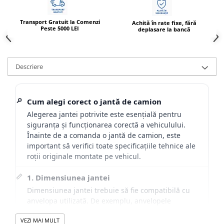
Transport Gratuit la Comenzi
Achită în rate fixe, fără
Peste 5000 LEI
deplasare la bancă
Descriere
🔎
Cum alegi corect o jantă de camion
Alegerea jantei potrivite este esențială pentru
siguranța și funcționarea corectă a vehiculului.
Înainte de a comanda o jantă de camion, este
important să verifici toate specificațiile tehnice ale
roții originale montate pe vehicul.
📏
1. Dimensiunea jantei
Dimensiunea jantei trebuie să fie compatibilă cu
anvelopa utilizată. De exemplu, anvelopele
315/80R22.5 sunt montate în mod uzual pe jante
VEZI MAI MULT
9.00x22.5.