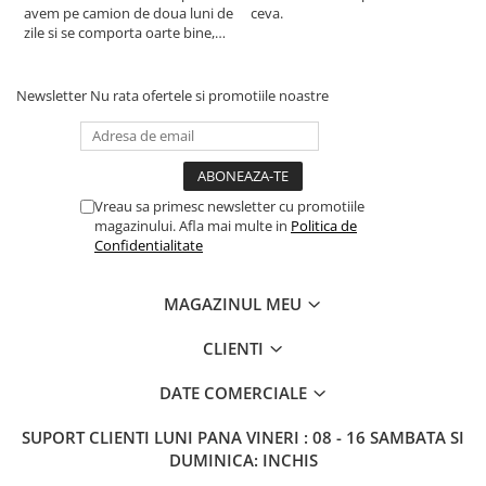
avem pe camion de doua luni de
ceva.
a
zile si se comporta oarte bine,
c
multumim Andrei pentru
recomandare
Newsletter
Nu rata ofertele si promotiile noastre
Vreau sa primesc newsletter cu promotiile
magazinului. Afla mai multe in
Politica de
Confidentialitate
MAGAZINUL MEU
CLIENTI
DATE COMERCIALE
SUPORT CLIENTI
LUNI PANA VINERI : 08 - 16 SAMBATA SI
DUMINICA: INCHIS