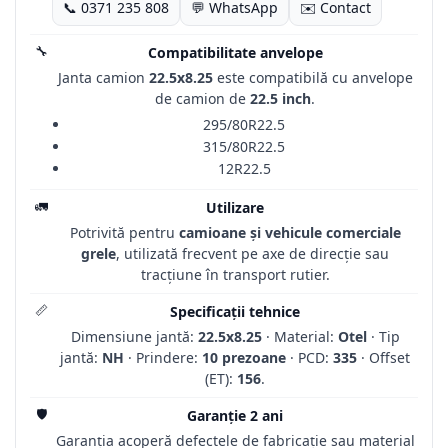
📞 0371 235 808
💬 WhatsApp
✉️ Contact
🔧
Compatibilitate anvelope
Janta camion
22.5x8.25
este compatibilă cu anvelope
de camion de
22.5 inch
.
295/80R22.5
315/80R22.5
12R22.5
🚛
Utilizare
Potrivită pentru
camioane și vehicule comerciale
grele
, utilizată frecvent pe axe de direcție sau
tracțiune în transport rutier.
📏
Specificații tehnice
Dimensiune jantă:
22.5x8.25
· Material:
Otel
· Tip
jantă:
NH
· Prindere:
10 prezoane
· PCD:
335
· Offset
(ET):
156
.
🛡️
Garanție 2 ani
Garanția acoperă defectele de fabricație sau material