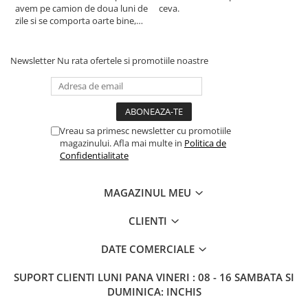
avem pe camion de doua luni de
ceva.
a
zile si se comporta oarte bine,
c
multumim Andrei pentru
recomandare
Newsletter
Nu rata ofertele si promotiile noastre
Vreau sa primesc newsletter cu promotiile
magazinului. Afla mai multe in
Politica de
Confidentialitate
MAGAZINUL MEU
CLIENTI
DATE COMERCIALE
SUPORT CLIENTI
LUNI PANA VINERI : 08 - 16 SAMBATA SI
DUMINICA: INCHIS