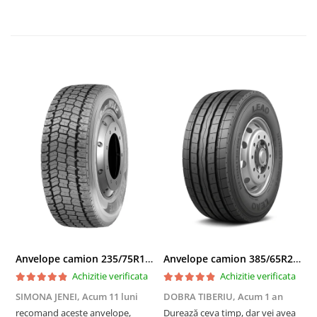
Unele jante sunt destinate capetelor tractor, altele
pentru remorci sau semiremorci. De asemenea, tipul
sistemului de frânare (disc sau tambur) poate
influența alegerea jantei.
💡
Recomandare
Dacă nu ești sigur de compatibilitate, verifică
specificațiile jantei originale sau contactează echipa
noastră pentru recomandări înainte de a plasa
comanda.
Anvelope camion 235/75R17.5 143/141J(144F) Westlake WDA2 TL M+S 3PMSF
Anvelope camion 385/65R22.5 164K LEAO KTS300 24PR TL
Achizitie verificata
Achizitie verificata
SIMONA JENEI,
Acum 11 luni
DOBRA TIBERIU,
Acum 1 an
T
recomand aceste anvelope,
Durează ceva timp, dar vei avea
F