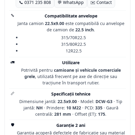
📞 0371 235 808
💬 WhatsApp
✉️ Contact
🔧
Compatibilitate anvelope
Janta camion
22.5x9.00
este compatibilă cu anvelope
de camion de
22.5 inch
.
315/70R22.5
315/80R22.5
12R22.5
🚛
Utilizare
Potrivită pentru
camioane și vehicule comerciale
grele
, utilizată frecvent pe axe de direcție sau
tracțiune în transport rutier.
📏
Specificații tehnice
Dimensiune jantă:
22.5x9.00
· Model:
DCW-G3
· Tip
jantă:
NH
· Prindere:
10 M22
· PCD:
335
· Gaură
centrală:
281 mm
· Offset (ET):
175
.
🛡️
Garanție 2 ani
Garanția acoperă defectele de fabricație sau material