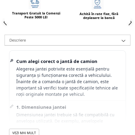
Transport Gratuit la Comenzi
Achită în rate fixe, fără
Peste 5000 LEI
deplasare la bancă
Descriere
🔎
Cum alegi corect o jantă de camion
Alegerea jantei potrivite este esențială pentru
siguranța și funcționarea corectă a vehiculului.
Înainte de a comanda o jantă de camion, este
important să verifici toate specificațiile tehnice ale
roții originale montate pe vehicul.
📏
1. Dimensiunea jantei
Dimensiunea jantei trebuie să fie compatibilă cu
anvelopa utilizată. De exemplu, anvelopele
315/80R22.5 sunt montate în mod uzual pe jante
VEZI MAI MULT
9.00x22.5.