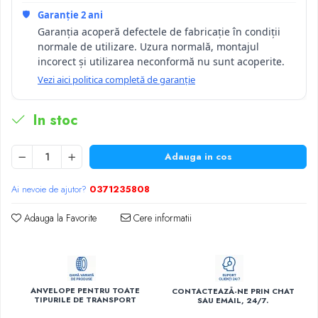
🛡️
Garanție 2 ani
Garanția acoperă defectele de fabricație în condiții
normale de utilizare. Uzura normală, montajul
incorect și utilizarea neconformă nu sunt acoperite.
Vezi aici politica completă de garanție
In stoc
Adauga in cos
Ai nevoie de ajutor?
0371235808
Adauga la Favorite
Cere informatii
ANVELOPE PENTRU TOATE
CONTACTEAZĂ-NE PRIN CHAT
TIPURILE DE TRANSPORT
SAU EMAIL, 24/7.