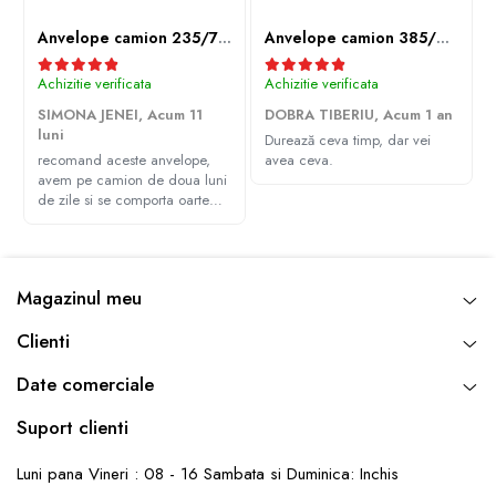
Anvelope camion 235/75R17.5 143/141J(144F) Westlake WDA2 TL M+S 3PMSF
Anvelope camion 385/65R22.5 164K LEAO KTS300 24PR TL
Achizitie verificata
Achizitie verificata
SIMONA JENEI,
Acum 11
DOBRA TIBERIU,
Acum 1 an
luni
Durează ceva timp, dar vei
recomand aceste anvelope,
avea ceva.
avem pe camion de doua luni
de zile si se comporta oarte
bine, multumim Andrei pentru
recomandare
Magazinul meu
Clienti
Date comerciale
Suport clienti
Luni pana Vineri : 08 - 16 Sambata si Duminica: Inchis