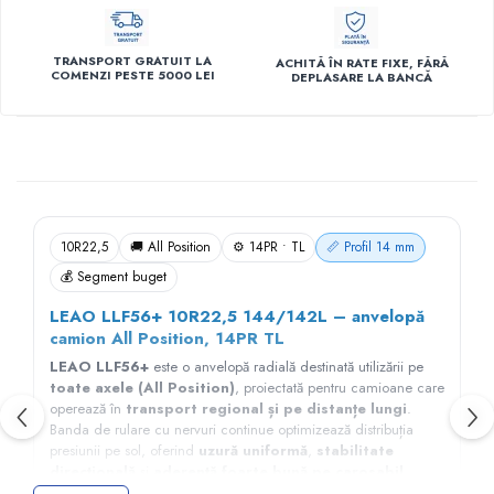
TRANSPORT GRATUIT LA
ACHITĂ ÎN RATE FIXE, FĂRĂ
COMENZI PESTE 5000 LEI
DEPLASARE LA BANCĂ
Descriere
10R22,5
🚚 All Position
⚙️ 14PR • TL
📏 Profil 14 mm
💰 Segment buget
LEAO LLF56+ 10R22,5 144/142L – anvelopă
camion All Position, 14PR TL
LEAO LLF56+
este o anvelopă radială destinată utilizării pe
toate axele (All Position)
, proiectată pentru camioane care
operează în
transport regional și pe distanțe lungi
.
Banda de rulare cu nervuri continue optimizează distribuția
presiunii pe sol, oferind
uzură uniformă
,
stabilitate
direcțională
și
aderență foarte bună pe carosabil
umed
. Modelul este dezvoltat pentru o durată mare de