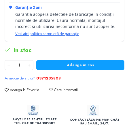
🛡️
Garanție 2 ani
Garanția acoperă defectele de fabricație în condiții
normale de utilizare. Uzura normală, montajul
incorect și utilizarea neconformă nu sunt acoperite.
Vezi aici politica completă de garanție
In stoc
Adauga in cos
Ai nevoie de ajutor?
0371235808
Adauga la Favorite
Cere informatii
ANVELOPE PENTRU TOATE
CONTACTEAZĂ-NE PRIN CHAT
TIPURILE DE TRANSPORT
SAU EMAIL, 24/7.