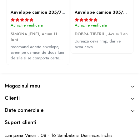
Anvelope camion 235/75R17.5 143/141J(144F) Westlake WDA2 TL M+S 3PMSF
Anvelope camion 385/65R22.5 164K LEAO KTS300 24PR TL
Achizitie verificata
Achizitie verificata
SIMONA JENEI,
Acum 11
DOBRA TIBERIU,
Acum 1 an
luni
Durează ceva timp, dar vei
recomand aceste anvelope,
avea ceva.
avem pe camion de doua luni
de zile si se comporta oarte
bine, multumim Andrei pentru
recomandare
Magazinul meu
Clienti
Date comerciale
Suport clienti
Luni pana Vineri : 08 - 16 Sambata si Duminica: Inchis