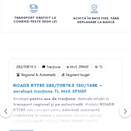
TRANSPORT GRATUIT LA
ACHITĂ ÎN RATE FIXE, FĂRĂ
COMENZI PESTE 5000 LEI
DEPLASARE LA BANCĂ
Descriere
285/70R19.5
🚚 Tracțiune
❄️ M+S 3PMSF
⚙️ TL
🛣️ Regional & Autostradă
💰 Segment buget
ROADX RT785 285/70R19.5 150/148K –
anvelopă tracțiune TL M+S 3PMSF
Anvelopă
pentru axa de tracțiune
, destinată utilizării în
transport regional și pe autostradă
. Modelul
ROADX
RT785
este conceput pentru
aderență constantă
,
stabilitate la rulare
și exploatare zilnică în aplicații
comerciale
medii
. Marcajul
M+S 3PMSF
certifică
performanțe adecvate în condiții de iarnă și oferă un plus de