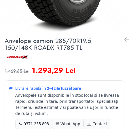
Anvelope camion 285/70R19.5
150/148K ROADX RT785 TL
1.293,29 Lei
1.469,65 Lei
🚚
Livrare rapidă în
2–4 zile lucrătoare
Anvelopele sunt disponibile în stoc local și se livrează
rapid, oriunde în țară, prin transportatori specializați.
Termenul este estimativ și poate varia ușor în funcție
de rută și volum.
📞 0371 235 808
💬 WhatsApp
✉️ Contact